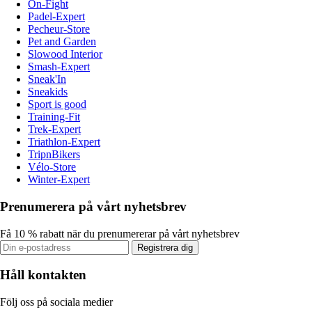
On-Fight
Padel-Expert
Pecheur-Store
Pet and Garden
Slowood Interior
Smash-Expert
Sneak'In
Sneakids
Sport is good
Training-Fit
Trek-Expert
Triathlon-Expert
TripnBikers
Vélo-Store
Winter-Expert
Prenumerera på vårt nyhetsbrev
Få 10 % rabatt när du prenumererar på vårt nyhetsbrev
Registrera dig
Håll kontakten
Följ oss på sociala medier