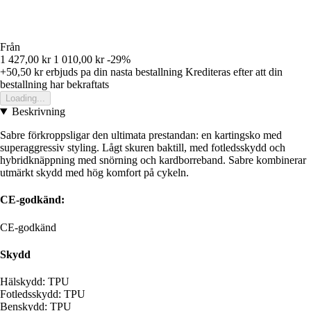
Från
1 427,00 kr
1 010,00 kr
-29%
+50,50 kr
erbjuds pa din nasta bestallning
Krediteras efter att din
bestallning har bekraftats
Loading...
Beskrivning
Sabre förkroppsligar den ultimata prestandan: en kartingsko med
superaggressiv styling. Lågt skuren baktill, med fotledsskydd och
hybridknäppning med snörning och kardborreband. Sabre kombinerar
utmärkt skydd med hög komfort på cykeln.
CE-godkänd:
CE-godkänd
Skydd
Hälskydd: TPU
Fotledsskydd: TPU
Benskydd: TPU