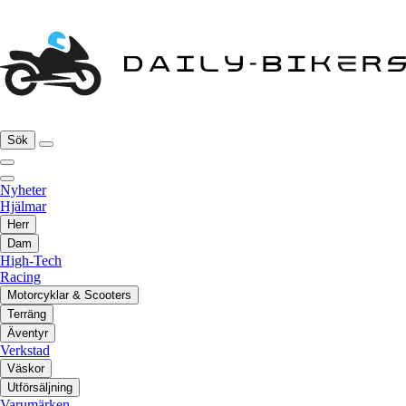
Sök
Nyheter
Hjälmar
Herr
Dam
High-Tech
Racing
Motorcyklar & Scooters
Terräng
Äventyr
Verkstad
Väskor
Utförsäljning
Varumärken