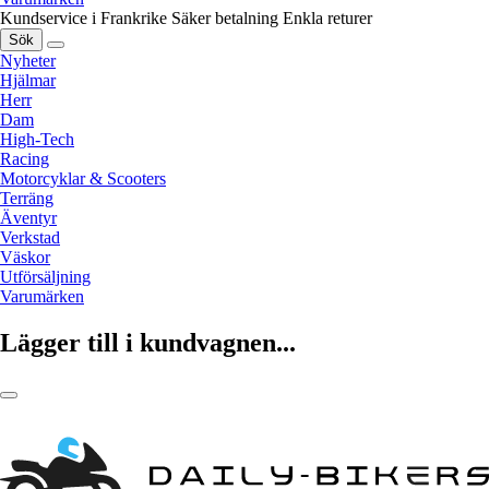
Kundservice i Frankrike
Säker betalning
Enkla returer
Sök
Nyheter
Hjälmar
Herr
Dam
High-Tech
Racing
Motorcyklar & Scooters
Terräng
Äventyr
Verkstad
Väskor
Utförsäljning
Varumärken
Lägger till i kundvagnen...