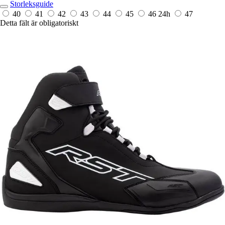
Storleksguide
40
41
42
43
44
45
46
24h
47
Detta fält är obligatoriskt