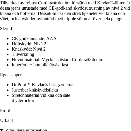
Tillverkad av robust Cordura® denim, förstärkt med Kevlar®-fibrer, är
dessa jeans utrustade med CE-godkänd skyddsutrustning av nivå 2 vid
knäna och höfterna. Dessutom har den stretchpaneler vid knäna och
sätet, och använder nylontråd med tripple sömmar över hela plagget.
Skydd
CE-godkännande: AAA
Höftskydd: Nivå 2
Knäskydd: Nivå 2
Tillverkning
Huvudmaterial: Mycket slitstark Cordura® denim
Innerfoder: bomull/nätväv, fast
Egenskaper
DuPont™ Kevlar® i slagzonerna
Justerbar knäskyddsficka
Stretchmaterial vid knä och säte
4 ytterfickor
Profil
Urbant
Ytterligare information