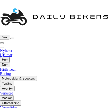
Sök
Nyheter
Hjälmar
Herr
Dam
High-Tech
Racing
Motorcyklar & Scooters
Terräng
Äventyr
Verkstad
Väskor
Utförsäljning
Varumärken