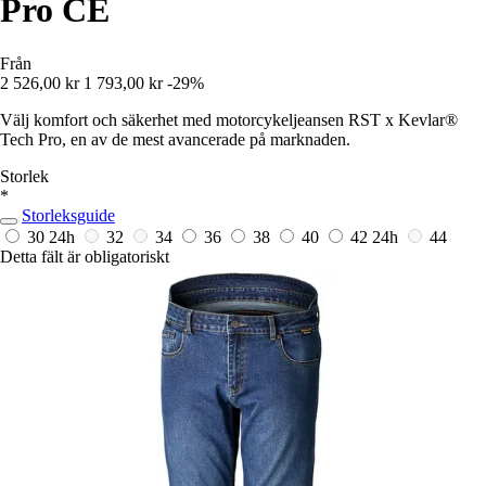
Pro CE
Från
2 526,00 kr
1 793,00 kr
-29%
Välj komfort och säkerhet med motorcykeljeansen RST x Kevlar®
Tech Pro, en av de mest avancerade på marknaden.
Storlek
*
Storleksguide
30
24h
32
34
36
38
40
42
24h
44
Detta fält är obligatoriskt