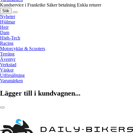
Kundservice i Frankrike
Säker betalning
Enkla returer
Sök
Nyheter
Hjälmar
Herr
Dam
High-Tech
Racing
Motorcyklar & Scooters
Terräng
Äventyr
Verkstad
Väskor
Utförsäljning
Varumärken
Lägger till i kundvagnen...