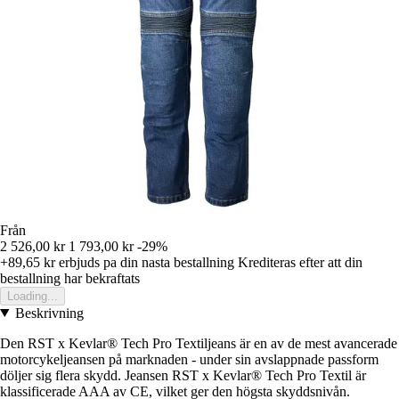
Från
2 526,00 kr
1 793,00 kr
-29%
+89,65 kr
erbjuds pa din nasta bestallning
Krediteras efter att din
bestallning har bekraftats
Loading...
Beskrivning
Den RST x Kevlar® Tech Pro Textiljeans är en av de mest avancerade
motorcykeljeansen på marknaden - under sin avslappnade passform
döljer sig flera skydd. Jeansen RST x Kevlar® Tech Pro Textil är
klassificerade AAA av CE, vilket ger den högsta skyddsnivån.