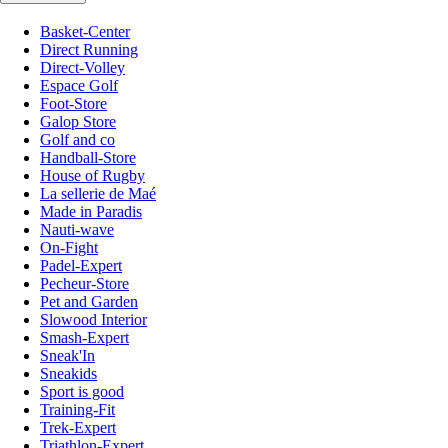
Basket-Center
Direct Running
Direct-Volley
Espace Golf
Foot-Store
Galop Store
Golf and co
Handball-Store
House of Rugby
La sellerie de Maé
Made in Paradis
Nauti-wave
On-Fight
Padel-Expert
Pecheur-Store
Pet and Garden
Slowood Interior
Smash-Expert
Sneak'In
Sneakids
Sport is good
Training-Fit
Trek-Expert
Triathlon-Expert