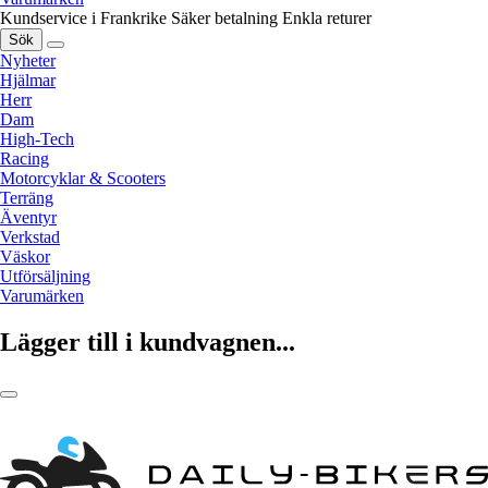
Kundservice i Frankrike
Säker betalning
Enkla returer
Sök
Nyheter
Hjälmar
Herr
Dam
High-Tech
Racing
Motorcyklar & Scooters
Terräng
Äventyr
Verkstad
Väskor
Utförsäljning
Varumärken
Lägger till i kundvagnen...