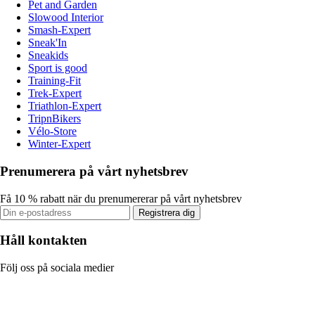
Pet and Garden
Slowood Interior
Smash-Expert
Sneak'In
Sneakids
Sport is good
Training-Fit
Trek-Expert
Triathlon-Expert
TripnBikers
Vélo-Store
Winter-Expert
Prenumerera på vårt nyhetsbrev
Få 10 % rabatt när du prenumererar på vårt nyhetsbrev
Registrera dig
Håll kontakten
Följ oss på sociala medier