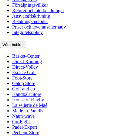
Försäljningsvillkor
Returer och återbetalningar
Ansvarsfriskrivning
Betalningsmetoder
Priser och leveransalternativ
Integritetspolicy
Våra butiker
Basket-Center
Direct Running
Direct-Volley
Espace Golf
Foot-Store
Galop Store
Golf and co
Handball-Store
House of Rugby
La sellerie de Maé
Made in Paradis
Nauti-wave
On-Fight
Padel-Expert
Pecheur-Store