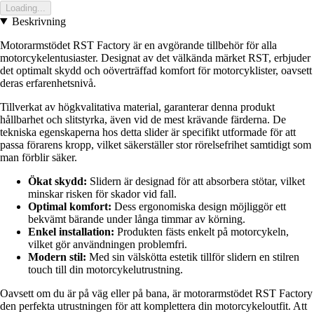
Loading...
Beskrivning
Motorarmstödet RST Factory är en avgörande tillbehör för alla
motorcykelentusiaster. Designat av det välkända märket RST, erbjuder
det optimalt skydd och oöverträffad komfort för motorcyklister, oavsett
deras erfarenhetsnivå.
Tillverkat av högkvalitativa material, garanterar denna produkt
hållbarhet och slitstyrka, även vid de mest krävande färderna. De
tekniska egenskaperna hos detta slider är specifikt utformade för att
passa förarens kropp, vilket säkerställer stor rörelsefrihet samtidigt som
man förblir säker.
Ökat skydd:
Slidern är designad för att absorbera stötar, vilket
minskar risken för skador vid fall.
Optimal komfort:
Dess ergonomiska design möjliggör ett
bekvämt bärande under långa timmar av körning.
Enkel installation:
Produkten fästs enkelt på motorcykeln,
vilket gör användningen problemfri.
Modern stil:
Med sin välskötta estetik tillför slidern en stilren
touch till din motorcykelutrustning.
Oavsett om du är på väg eller på bana, är motorarmstödet RST Factory
den perfekta utrustningen för att komplettera din motorcykeloutfit. Att