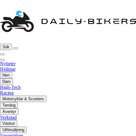
Sök
Nyheter
Hjälmar
Herr
Dam
High-Tech
Racing
Motorcyklar & Scooters
Terräng
Äventyr
Verkstad
Väskor
Utförsäljning
Varumärken