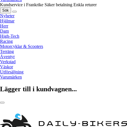
Kundservice i Frankrike
Säker betalning
Enkla returer
Sök
Nyheter
Hjälmar
Herr
Dam
High-Tech
Racing
Motorcyklar & Scooters
Terräng
Äventyr
Verkstad
Väskor
Utförsäljning
Varumärken
Lägger till i kundvagnen...