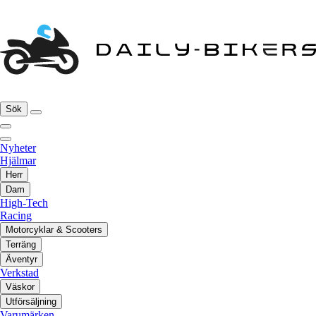
Sök
Nyheter
Hjälmar
Herr
Dam
High-Tech
Racing
Motorcyklar & Scooters
Terräng
Äventyr
Verkstad
Väskor
Utförsäljning
Varumärken