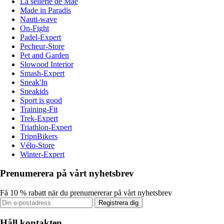
La sellerie de Maé
Made in Paradis
Nauti-wave
On-Fight
Padel-Expert
Pecheur-Store
Pet and Garden
Slowood Interior
Smash-Expert
Sneak'In
Sneakids
Sport is good
Training-Fit
Trek-Expert
Triathlon-Expert
TripnBikers
Vélo-Store
Winter-Expert
Prenumerera på vårt nyhetsbrev
Få 10 % rabatt när du prenumererar på vårt nyhetsbrev
Registrera dig
Håll kontakten