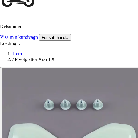
Delsumma
Visa min kundvagn
Fortsätt handla
Loading...
Hem
/
Pivotplattor Arai TX