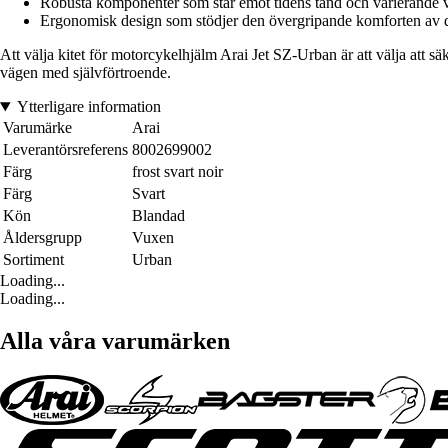
Robusta komponenter som står emot tidens tand och varierande 
Ergonomisk design som stödjer den övergripande komforten av di
Att välja kitet för motorcykelhjälm Arai Jet SZ-Urban är att välja att 
vägen med självförtroende.
Ytterligare information
Varumärke
Arai
Leverantörsreferens
8002699002
Färg
frost svart noir
Färg
Svart
Kön
Blandad
Åldersgrupp
Vuxen
Sortiment
Urban
Loading...
Loading...
Alla våra varumärken