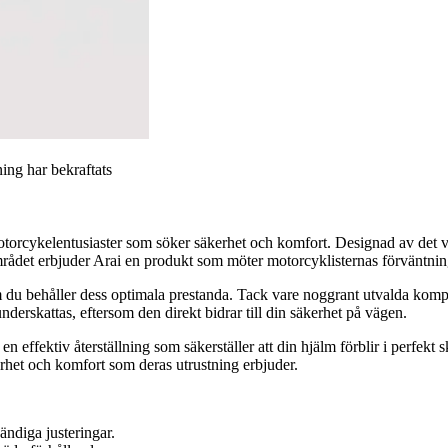
ning har bekraftats
motorcykelentusiaster som söker säkerhet och komfort. Designad av det v
mrådet erbjuder Arai en produkt som möter motorcyklisternas förväntningar
m du behåller dess optimala prestanda. Tack vare noggrant utvalda kompo
underskattas, eftersom den direkt bidrar till din säkerhet på vägen.
ffektiv återställning som säkerställer att din hjälm förblir i perfekt sk
erhet och komfort som deras utrustning erbjuder.
ändiga justeringar.