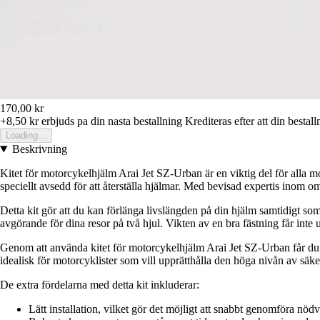
170,00 kr
+8,50 kr
erbjuds pa din nasta bestallning
Krediteras efter att din bestall
Loading...
Beskrivning
Kitet för motorcykelhjälm Arai Jet SZ-Urban är en viktig del för alla 
speciellt avsedd för att återställa hjälmar. Med bevisad expertis inom o
Detta kit gör att du kan förlänga livslängden på din hjälm samtidigt so
avgörande för dina resor på två hjul. Vikten av en bra fästning får inte 
Genom att använda kitet för motorcykelhjälm Arai Jet SZ-Urban får du en e
idealisk för motorcyklister som vill upprätthålla den höga nivån av säk
De extra fördelarna med detta kit inkluderar:
Lätt installation, vilket gör det möjligt att snabbt genomföra nödv