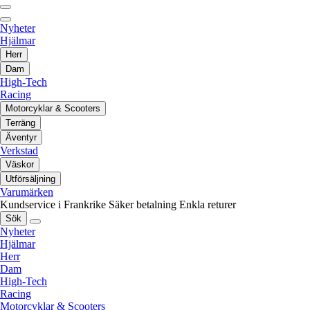
Nyheter
Hjälmar
Herr
Dam
High-Tech
Racing
Motorcyklar & Scooters
Terräng
Äventyr
Verkstad
Väskor
Utförsäljning
Varumärken
Kundservice i Frankrike
Säker betalning
Enkla returer
Sök
Nyheter
Hjälmar
Herr
Dam
High-Tech
Racing
Motorcyklar & Scooters