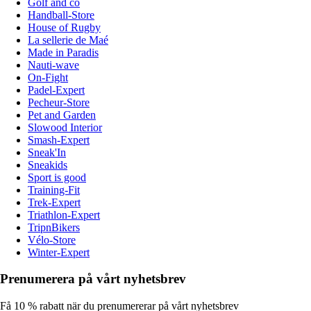
Golf and co
Handball-Store
House of Rugby
La sellerie de Maé
Made in Paradis
Nauti-wave
On-Fight
Padel-Expert
Pecheur-Store
Pet and Garden
Slowood Interior
Smash-Expert
Sneak'In
Sneakids
Sport is good
Training-Fit
Trek-Expert
Triathlon-Expert
TripnBikers
Vélo-Store
Winter-Expert
Prenumerera på vårt nyhetsbrev
Få 10 % rabatt när du prenumererar på vårt nyhetsbrev