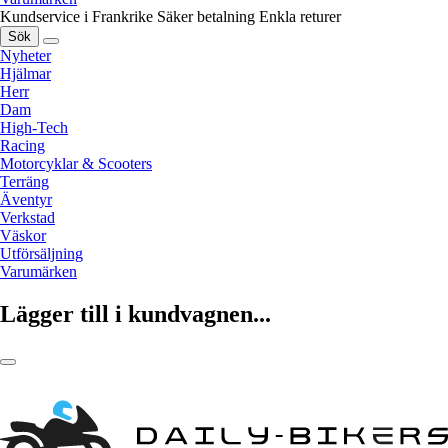
Kundservice i Frankrike
Säker betalning
Enkla returer
Sök
Nyheter
Hjälmar
Herr
Dam
High-Tech
Racing
Motorcyklar & Scooters
Terräng
Äventyr
Verkstad
Väskor
Utförsäljning
Varumärken
Lägger till i kundvagnen...