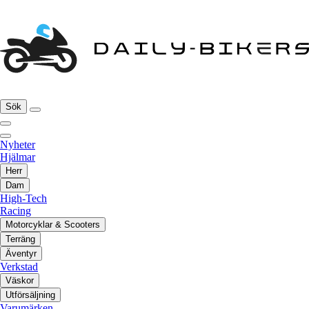
Sök
Nyheter
Hjälmar
Herr
Dam
High-Tech
Racing
Motorcyklar & Scooters
Terräng
Äventyr
Verkstad
Väskor
Utförsäljning
Varumärken