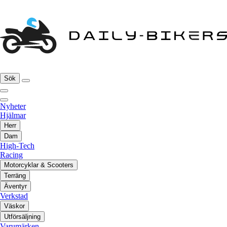
Sök
Nyheter
Hjälmar
Herr
Dam
High-Tech
Racing
Motorcyklar & Scooters
Terräng
Äventyr
Verkstad
Väskor
Utförsäljning
Varumärken