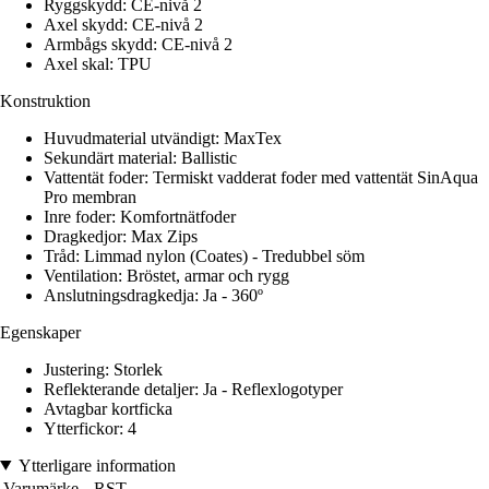
Ryggskydd: CE-nivå 2
Axel skydd: CE-nivå 2
Armbågs skydd: CE-nivå 2
Axel skal: TPU
Konstruktion
Huvudmaterial utvändigt: MaxTex
Sekundärt material: Ballistic
Vattentät foder: Termiskt vadderat foder med vattentät SinAqua
Pro membran
Inre foder: Komfortnätfoder
Dragkedjor: Max Zips
Tråd: Limmad nylon (Coates) - Tredubbel söm
Ventilation: Bröstet, armar och rygg
Anslutningsdragkedja: Ja - 360º
Egenskaper
Justering: Storlek
Reflekterande detaljer: Ja - Reflexlogotyper
Avtagbar kortficka
Ytterfickor: 4
Ytterligare information
Varumärke
RST