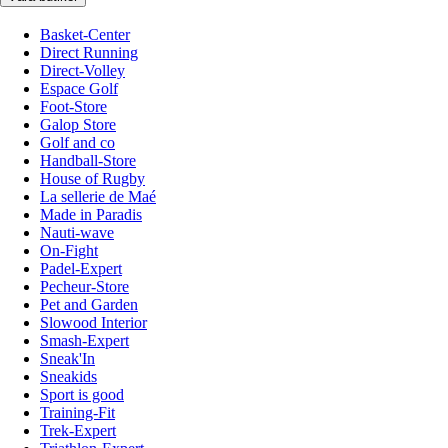
Basket-Center
Direct Running
Direct-Volley
Espace Golf
Foot-Store
Galop Store
Golf and co
Handball-Store
House of Rugby
La sellerie de Maé
Made in Paradis
Nauti-wave
On-Fight
Padel-Expert
Pecheur-Store
Pet and Garden
Slowood Interior
Smash-Expert
Sneak'In
Sneakids
Sport is good
Training-Fit
Trek-Expert