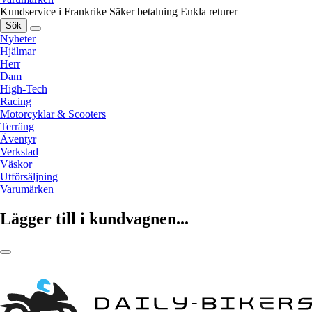
Kundservice i Frankrike
Säker betalning
Enkla returer
Sök
Nyheter
Hjälmar
Herr
Dam
High-Tech
Racing
Motorcyklar & Scooters
Terräng
Äventyr
Verkstad
Väskor
Utförsäljning
Varumärken
Lägger till i kundvagnen...