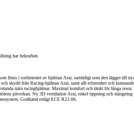
allning har bekraftats
m finns i sortimentet av hjälmar Arai, samtidigt som den lägger till ny
och skydd från Racing-hjälmar Arai, samt allt erfarenhet och kunnande f
prestanda nära racinghjälmar. Maximal komfort och tänkt för långa res
 stötens påverkan. Ny 3D ventilation Arai, enkel öppning och stängning
ationssystem. Godkänd enligt ECE R22-06.