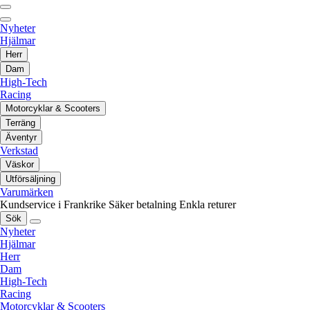
Nyheter
Hjälmar
Herr
Dam
High-Tech
Racing
Motorcyklar & Scooters
Terräng
Äventyr
Verkstad
Väskor
Utförsäljning
Varumärken
Kundservice i Frankrike
Säker betalning
Enkla returer
Sök
Nyheter
Hjälmar
Herr
Dam
High-Tech
Racing
Motorcyklar & Scooters