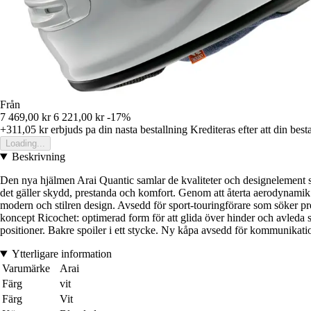
Från
7 469,00 kr
6 221,00 kr
-17%
+311,05 kr
erbjuds pa din nasta bestallning
Krediteras efter att din best
Loading...
Beskrivning
Den nya hjälmen Arai Quantic samlar de kvaliteter och designelement so
det gäller skydd, prestanda och komfort. Genom att återta aerodynamik 
modern och stilren design. Avsedd för sport-touringförare som söker 
koncept Ricochet: optimerad form för att glida över hinder och avleda
positioner. Bakre spoiler i ett stycke. Ny kåpa avsedd för kommunik
Ytterligare information
Varumärke
Arai
Färg
vit
Färg
Vit