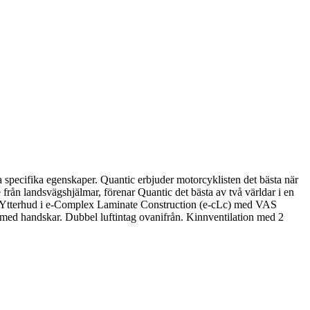
a specifika egenskaper. Quantic erbjuder motorcyklisten det bästa när
rån landsvägshjälmar, förenar Quantic det bästa av två världar i en
or. Ytterhud i e-Complex Laminate Construction (e-cLc) med VAS
 med handskar. Dubbel luftintag ovanifrån. Kinnventilation med 2