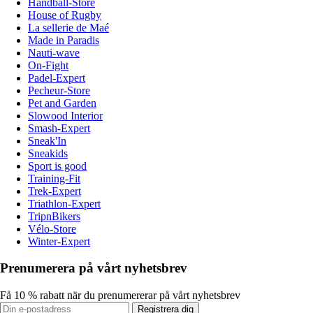
Handball-Store
House of Rugby
La sellerie de Maé
Made in Paradis
Nauti-wave
On-Fight
Padel-Expert
Pecheur-Store
Pet and Garden
Slowood Interior
Smash-Expert
Sneak'In
Sneakids
Sport is good
Training-Fit
Trek-Expert
Triathlon-Expert
TripnBikers
Vélo-Store
Winter-Expert
Prenumerera på vårt nyhetsbrev
Få 10 % rabatt när du prenumererar på vårt nyhetsbrev
Registrera dig