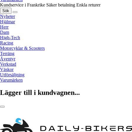
Kundservice i Frankrike
Säker betalning
Enkla returer
Sök
Nyheter
Hjälmar
Herr
Dam
High-Tech
Racing
Motorcyklar & Scooters
Terräng
Äventyr
Verkstad
Väskor
Utförsäljning
Varumärken
Lägger till i kundvagnen...