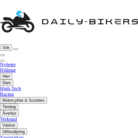
Sök
Nyheter
Hjälmar
Herr
Dam
High-Tech
Racing
Motorcyklar & Scooters
Terräng
Äventyr
Verkstad
Väskor
Utförsäljning
Varumärken