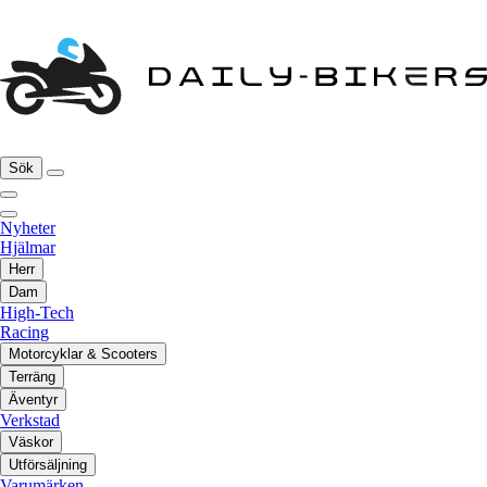
Sök
Nyheter
Hjälmar
Herr
Dam
High-Tech
Racing
Motorcyklar & Scooters
Terräng
Äventyr
Verkstad
Väskor
Utförsäljning
Varumärken