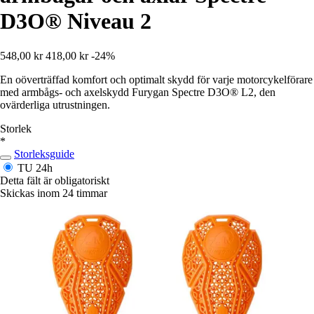
D3O® Niveau 2
548,00 kr
418,00 kr
-24%
En oöverträffad komfort och optimalt skydd för varje motorcykelförare
med armbågs- och axelskydd Furygan Spectre D3O® L2, den
ovärderliga utrustningen.
Storlek
*
Storleksguide
TU
24h
Detta fält är obligatoriskt
Skickas inom 24 timmar