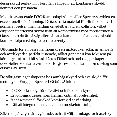
dessa skydd perfekt in i Furygan:s filosofi: att kombinera skydd,
komfort och prestanda.
Med sin avancerade D3O®-teknologi säkerställer Spectre-skydden en
exceptionell stötdämpning. Detta smarta material förblir flexibelt vid
normala rörelser, men hårdnar omedelbart vid en kollision, vilket
erbjuder ett effektivt skydd utan att kompromissa med rörelsefriheten.
Oavsett om du är på väg eller på bana kan du lita på att dessa skydd
kommer följa med dig i alla dina äventyr.
Utformade för att passa harmoniskt i en motorcykeljacka, är armbågs-
och axelskydden perfekt justerade, vilket gör att du kan fokusera på
körningen utan att bli störd. Deras lätthet och andas-egenskaper
säkerställer komfort även under långa resor, och förhindrar obehag som
orsakas av svett.
De viktigaste egenskaperna hos armbågsskydd och axelskydd för
motorcykel Furygan Spectre D3O® L2 inkluderar:
D3O®-teknologi för effektivt och flexibelt skydd.
Ergonomisk design som främjar optimal rörelsefrihet.
Andas-material för ökad komfort vid användning.
Lätt att integrera med annan motorcykelutrustning.
Säkerhet på vägen är avgörande, och att välja armbågs- och axelskydd