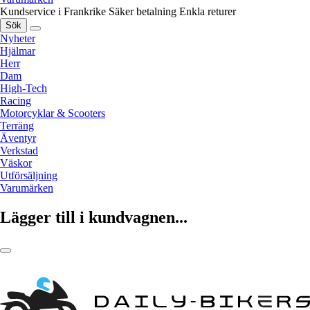
Kundservice i Frankrike
Säker betalning
Enkla returer
Sök
Nyheter
Hjälmar
Herr
Dam
High-Tech
Racing
Motorcyklar & Scooters
Terräng
Äventyr
Verkstad
Väskor
Utförsäljning
Varumärken
Lägger till i kundvagnen...