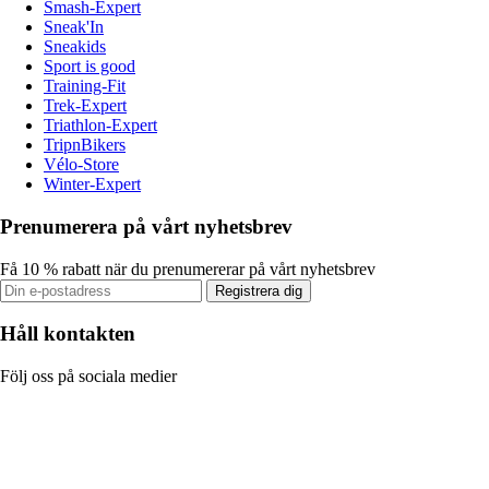
Smash-Expert
Sneak'In
Sneakids
Sport is good
Training-Fit
Trek-Expert
Triathlon-Expert
TripnBikers
Vélo-Store
Winter-Expert
Prenumerera på vårt nyhetsbrev
Få 10 % rabatt när du prenumererar på vårt nyhetsbrev
Registrera dig
Håll kontakten
Följ oss på sociala medier