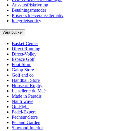
Ansvarsfriskrivning
Betalningsmetoder
Priser och leveransalternativ
Integritetspolicy
Våra butiker
Basket-Center
Direct Running
Direct-Volley
Espace Golf
Foot-Store
Galop Store
Golf and co
Handball-Store
House of Rugby
La sellerie de Maé
Made in Paradis
Nauti-wave
On-Fight
Padel-Expert
Pecheur-Store
Pet and Garden
Slowood Interior