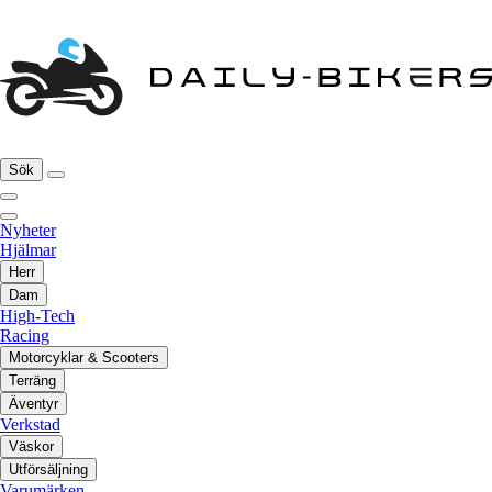
Sök
Nyheter
Hjälmar
Herr
Dam
High-Tech
Racing
Motorcyklar & Scooters
Terräng
Äventyr
Verkstad
Väskor
Utförsäljning
Varumärken