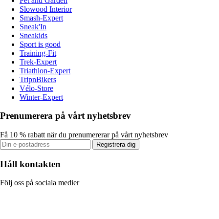
Pet and Garden
Slowood Interior
Smash-Expert
Sneak'In
Sneakids
Sport is good
Training-Fit
Trek-Expert
Triathlon-Expert
TripnBikers
Vélo-Store
Winter-Expert
Prenumerera på vårt nyhetsbrev
Få 10 % rabatt när du prenumererar på vårt nyhetsbrev
Registrera dig
Håll kontakten
Följ oss på sociala medier