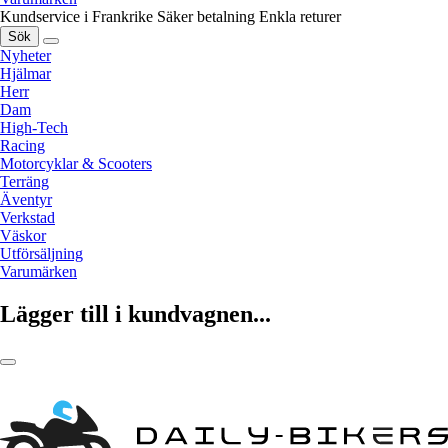
Kundservice i Frankrike
Säker betalning
Enkla returer
Sök
Nyheter
Hjälmar
Herr
Dam
High-Tech
Racing
Motorcyklar & Scooters
Terräng
Äventyr
Verkstad
Väskor
Utförsäljning
Varumärken
Lägger till i kundvagnen...