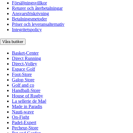
Försäljningsvillkor
Returer och återbetalningar
Ansvarsfriskrivning
Betalningsmetoder
Priser och leveransalternativ
Integritetspolicy
Våra butiker
Basket-Center
Direct Running
Direct-Volley
Espace Golf
Foot-Store
Galop Store
Golf and co
Handball-Store
House of Rugby
La sellerie de Maé
Made in Paradis
Nauti-wave
On-Fight
Padel-Expert
Pecheur-Store