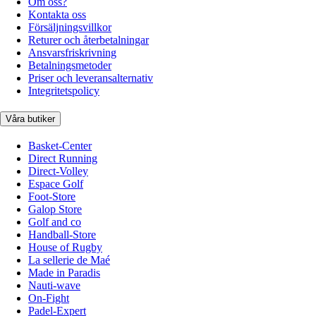
Om oss?
Kontakta oss
Försäljningsvillkor
Returer och återbetalningar
Ansvarsfriskrivning
Betalningsmetoder
Priser och leveransalternativ
Integritetspolicy
Våra butiker
Basket-Center
Direct Running
Direct-Volley
Espace Golf
Foot-Store
Galop Store
Golf and co
Handball-Store
House of Rugby
La sellerie de Maé
Made in Paradis
Nauti-wave
On-Fight
Padel-Expert