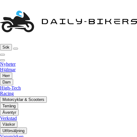
Sök
Nyheter
Hjälmar
Herr
Dam
High-Tech
Racing
Motorcyklar & Scooters
Terräng
Äventyr
Verkstad
Väskor
Utförsäljning
Varumärken