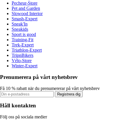
Pecheur-Store
Pet and Garden
Slowood Interior
Smash-Expert
Sneak'In
Sneakids
Sport is good
Training-Fit
Trek-Expert
Triathlon-Expert
TripnBikers
Vélo-Store
Winter-Expert
Prenumerera på vårt nyhetsbrev
Få 10 % rabatt när du prenumererar på vårt nyhetsbrev
Registrera dig
Håll kontakten
Följ oss på sociala medier