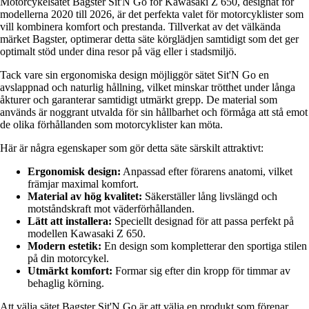
Motorcykelsätet Bagster Sit'N Go för Kawasaki Z 650, designat för
modellerna 2020 till 2026, är det perfekta valet för motorcyklister som
vill kombinera komfort och prestanda. Tillverkat av det välkända
märket Bagster, optimerar detta säte körglädjen samtidigt som det ger
optimalt stöd under dina resor på väg eller i stadsmiljö.
Tack vare sin ergonomiska design möjliggör sätet Sit'N Go en
avslappnad och naturlig hållning, vilket minskar trötthet under långa
åkturer och garanterar samtidigt utmärkt grepp. De material som
används är noggrant utvalda för sin hållbarhet och förmåga att stå emot
de olika förhållanden som motorcyklister kan möta.
Här är några egenskaper som gör detta säte särskilt attraktivt:
Ergonomisk design:
Anpassad efter förarens anatomi, vilket
främjar maximal komfort.
Material av hög kvalitet:
Säkerställer lång livslängd och
motståndskraft mot väderförhållanden.
Lätt att installera:
Speciellt designad för att passa perfekt på
modellen Kawasaki Z 650.
Modern estetik:
En design som kompletterar den sportiga stilen
på din motorcykel.
Utmärkt komfort:
Formar sig efter din kropp för timmar av
behaglig körning.
Att välja sätet Bagster Sit'N Go är att välja en produkt som förenar