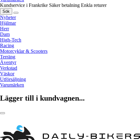
Kundservice i Frankrike
Säker betalning
Enkla returer
Sök
Nyheter
Hjälmar
Herr
Dam
High-Tech
Racing
Motorcyklar & Scooters
Terräng
Äventyr
Verkstad
Väskor
Utförsäljning
Varumärken
Lägger till i kundvagnen...