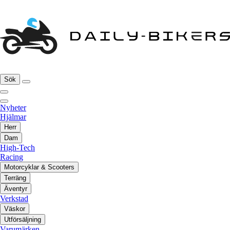
Sök
Nyheter
Hjälmar
Herr
Dam
High-Tech
Racing
Motorcyklar & Scooters
Terräng
Äventyr
Verkstad
Väskor
Utförsäljning
Varumärken