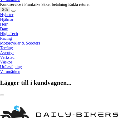
Kundservice i Frankrike
Säker betalning
Enkla returer
Sök
Nyheter
Hjälmar
Herr
Dam
High-Tech
Racing
Motorcyklar & Scooters
Terräng
Äventyr
Verkstad
Väskor
Utförsäljning
Varumärken
Lägger till i kundvagnen...