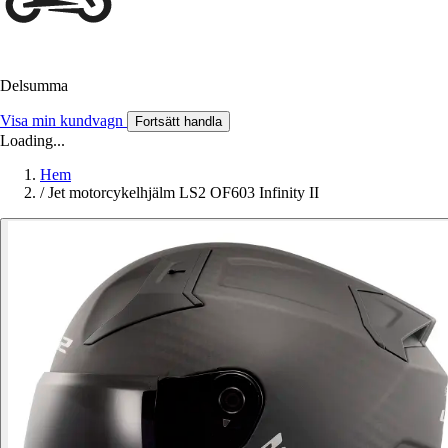
Delsumma
Visa min kundvagn
Fortsätt handla
Loading...
Hem
/
Jet motorcykelhjälm LS2 OF603 Infinity II