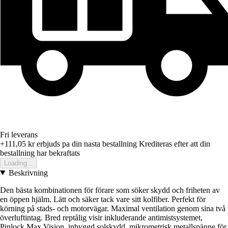
Fri leverans
+111,05 kr
erbjuds pa din nasta bestallning
Krediteras efter att din
bestallning har bekraftats
Loading...
Beskrivning
Den bästa kombinationen för förare som söker skydd och friheten av
en öppen hjälm. Lätt och säker tack vare sitt kolfiber. Perfekt för
körning på stads- och motorvägar. Maximal ventilation genom sina två
överluftintag. Bred reptålig visir inkluderande antimistsystemet,
Pinlock Max Vision, inbyggd solskydd, mikrometrisk metallspänne för