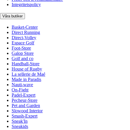
Integritetspolicy
Våra butiker
Basket-Center
Direct Running
Direct-Volley
Espace Golf
Foot-Store
Galop Store
Golf and co
Handball-Store
House of Rugby
La sellerie de Maé
Made in Paradis
Nauti-wave
On-Fight
Padel-Expert
Pecheur-Store
Pet and Garden
Slowood Interior
Smash-Expert
Sneak'In
Sneakids