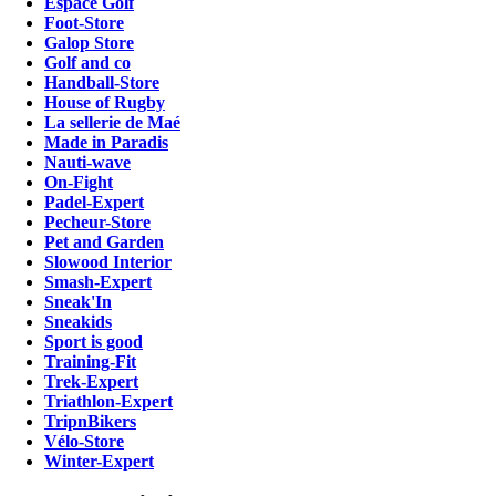
Espace Golf
Foot-Store
Galop Store
Golf and co
Handball-Store
House of Rugby
La sellerie de Maé
Made in Paradis
Nauti-wave
On-Fight
Padel-Expert
Pecheur-Store
Pet and Garden
Slowood Interior
Smash-Expert
Sneak'In
Sneakids
Sport is good
Training-Fit
Trek-Expert
Triathlon-Expert
TripnBikers
Vélo-Store
Winter-Expert