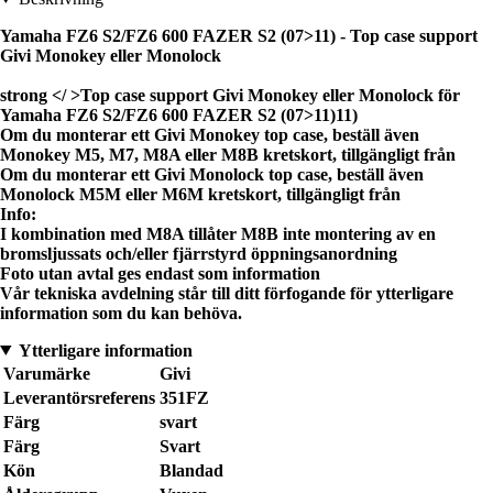
Yamaha FZ6 S2/FZ6 600 FAZER S2 (07>11)
- Top case support
Givi Monokey eller Monolock
strong </ >Top case support Givi Monokey eller Monolock för
Yamaha FZ6 S2/FZ6 600 FAZER S2 (07>11)11)
Om du monterar ett Givi Monokey top case, beställ även
Monokey M5, M7, M8A eller M8B kretskort, tillgängligt från
Om du monterar ett Givi Monolock top case, beställ även
Monolock M5M eller M6M kretskort, tillgängligt från
Info:
I kombination med M8A tillåter M8B inte montering av en
bromsljussats och/eller fjärrstyrd öppningsanordning
Foto utan avtal ges endast som information
Vår tekniska avdelning står till ditt förfogande för ytterligare
information som du kan behöva.
Ytterligare information
Varumärke
Givi
Leverantörsreferens
351FZ
Färg
svart
Färg
Svart
Kön
Blandad