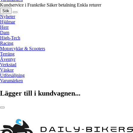
Kundservice i Frankrike
Säker betalning
Enkla returer
Sök
Nyheter
Hjälmar
Herr
Dam
High-Tech
Racing
Motorcyklar & Scooters
Terräng
Äventyr
Verkstad
Väskor
Utförsäljning
Varumärken
Lägger till i kundvagnen...