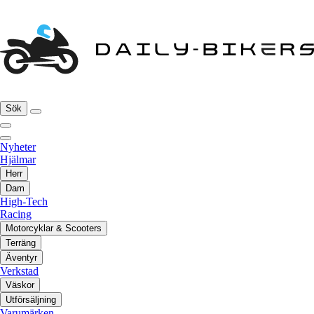
Sök
Nyheter
Hjälmar
Herr
Dam
High-Tech
Racing
Motorcyklar & Scooters
Terräng
Äventyr
Verkstad
Väskor
Utförsäljning
Varumärken