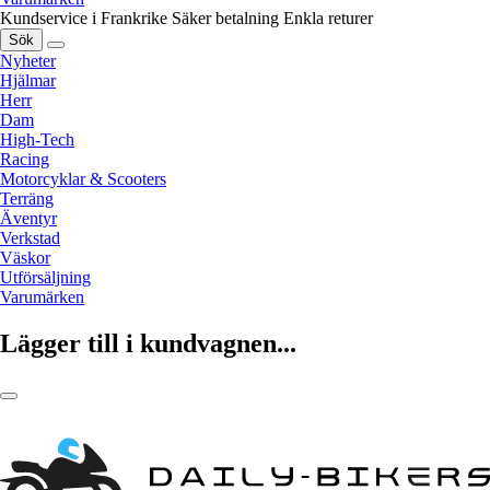
Kundservice i Frankrike
Säker betalning
Enkla returer
Sök
Nyheter
Hjälmar
Herr
Dam
High-Tech
Racing
Motorcyklar & Scooters
Terräng
Äventyr
Verkstad
Väskor
Utförsäljning
Varumärken
Lägger till i kundvagnen...