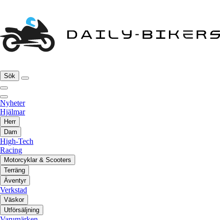
Sök
Nyheter
Hjälmar
Herr
Dam
High-Tech
Racing
Motorcyklar & Scooters
Terräng
Äventyr
Verkstad
Väskor
Utförsäljning
Varumärken