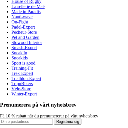
House of Rugby
La sellerie de Maé
Made in Paradis
Nauti-wave
On-Fight
Padel-Expert
Pecheur-Store
Pet and Garden
Slowood Interior
Smash-Expert
Sneak'In
Sneakids
Sport is good
Training-Fit
Trek-Expert
Triathlon-Expert
TripnBikers
Vélo-Store
Winter-Expert
Prenumerera på vårt nyhetsbrev
Få 10 % rabatt när du prenumererar på vårt nyhetsbrev
Registrera dig