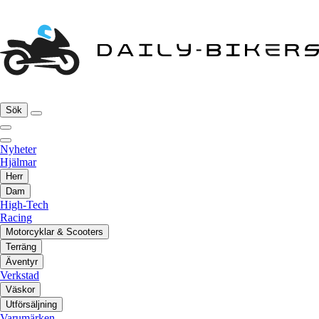
Sök
Nyheter
Hjälmar
Herr
Dam
High-Tech
Racing
Motorcyklar & Scooters
Terräng
Äventyr
Verkstad
Väskor
Utförsäljning
Varumärken