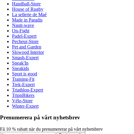
Handball-Store
House of Rugby
La sellerie de Maé
Made in Paradis
Nauti-wave
On-Fight
Padel-Expert
Pecheur-Store
Pet and Garden
Slowood Interior
Smash-Expert
Sneak'In
Sneakids
Sport is good
Training-Fit
Trek-Expert
Triathlon-Expert
TripnBikers
Vélo-Store
Winter-Expert
Prenumerera på vårt nyhetsbrev
Få 10 % rabatt när du prenumererar på vårt nyhetsbrev