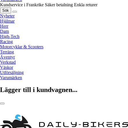
Kundservice i Frankrike
Säker betalning
Enkla returer
Sök
Nyheter
Hjälmar
Herr
Dam
High-Tech
Racing
Motorcyklar & Scooters
Terräng
Äventyr
Verkstad
Väskor
Utförsäljning
Varumärken
Lägger till i kundvagnen...