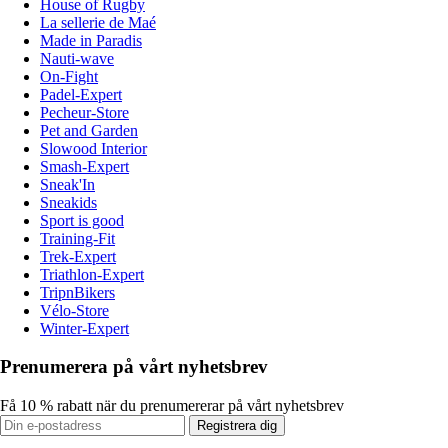
House of Rugby
La sellerie de Maé
Made in Paradis
Nauti-wave
On-Fight
Padel-Expert
Pecheur-Store
Pet and Garden
Slowood Interior
Smash-Expert
Sneak'In
Sneakids
Sport is good
Training-Fit
Trek-Expert
Triathlon-Expert
TripnBikers
Vélo-Store
Winter-Expert
Prenumerera på vårt nyhetsbrev
Få 10 % rabatt när du prenumererar på vårt nyhetsbrev
Registrera dig