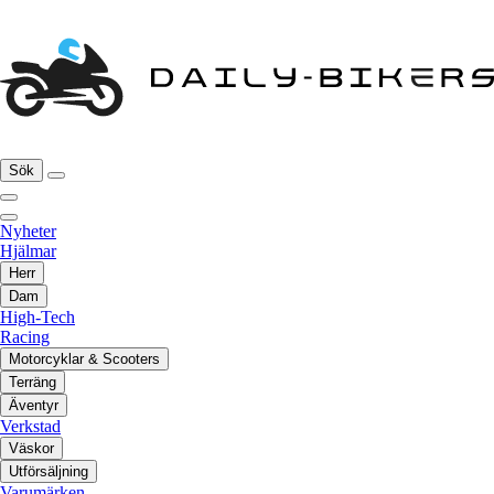
Sök
Nyheter
Hjälmar
Herr
Dam
High-Tech
Racing
Motorcyklar & Scooters
Terräng
Äventyr
Verkstad
Väskor
Utförsäljning
Varumärken