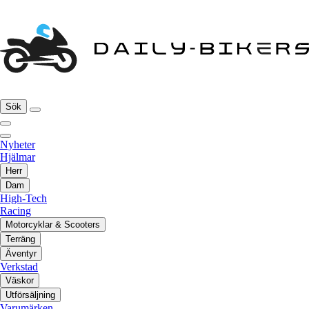
Sök
Nyheter
Hjälmar
Herr
Dam
High-Tech
Racing
Motorcyklar & Scooters
Terräng
Äventyr
Verkstad
Väskor
Utförsäljning
Varumärken