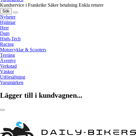
Kundservice i Frankrike
Säker betalning
Enkla returer
Sök
Nyheter
Hjälmar
Herr
Dam
High-Tech
Racing
Motorcyklar & Scooters
Terräng
Äventyr
Verkstad
Väskor
Utförsäljning
Varumärken
Lägger till i kundvagnen...