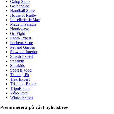
Galop Store
Golf and co
Handball-Store
House of Rugby
La sellerie de Maé
Made in Paradis
Nauti-wave
On-Fight
Padel-Expert
Pecheur-Store
Pet and Garden
Slowood Interior
Smash-Expert
Sneak'In
Sneakids
Sport is good
Training-Fit
Trek-Expert
Triathlon-Expert
TripnBikers
Vélo-Store
Winter-Expert
Prenumerera på vårt nyhetsbrev