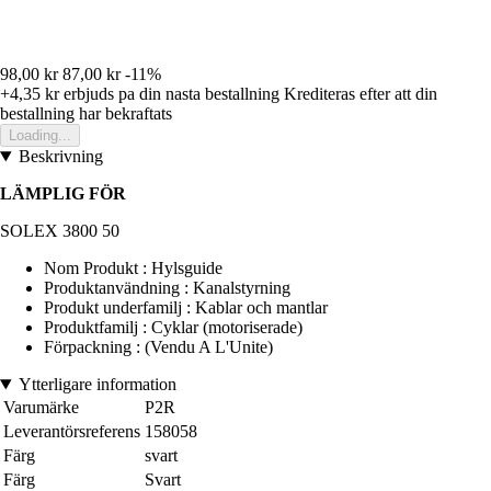
98,00 kr
87,00 kr
-11%
+4,35 kr
erbjuds pa din nasta bestallning
Krediteras efter att din
bestallning har bekraftats
Loading...
Beskrivning
LÄMPLIG FÖR
SOLEX 3800 50
Nom Produkt : Hylsguide
Produktanvändning : Kanalstyrning
Produkt underfamilj : Kablar och mantlar
Produktfamilj : Cyklar (motoriserade)
Förpackning : (Vendu A L'Unite)
Ytterligare information
Varumärke
P2R
Leverantörsreferens
158058
Färg
svart
Färg
Svart