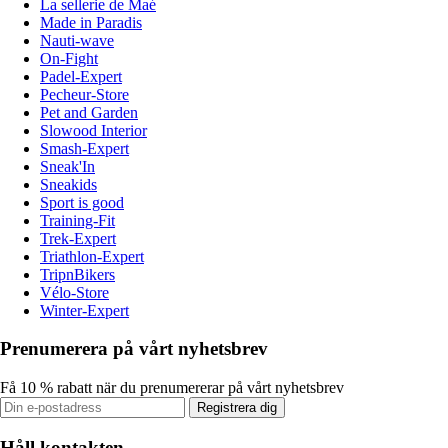
La sellerie de Maé
Made in Paradis
Nauti-wave
On-Fight
Padel-Expert
Pecheur-Store
Pet and Garden
Slowood Interior
Smash-Expert
Sneak'In
Sneakids
Sport is good
Training-Fit
Trek-Expert
Triathlon-Expert
TripnBikers
Vélo-Store
Winter-Expert
Prenumerera på vårt nyhetsbrev
Få 10 % rabatt när du prenumererar på vårt nyhetsbrev
Registrera dig
Håll kontakten