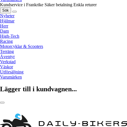
Kundservice i Frankrike
Säker betalning
Enkla returer
Sök
Nyheter
Hjälmar
Herr
Dam
High-Tech
Racing
Motorcyklar & Scooters
Terräng
Äventyr
Verkstad
Väskor
Utförsäljning
Varumärken
Lägger till i kundvagnen...