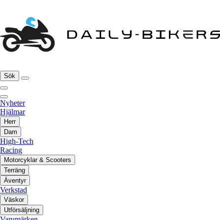
Sök
Nyheter
Hjälmar
Herr
Dam
High-Tech
Racing
Motorcyklar & Scooters
Terräng
Äventyr
Verkstad
Väskor
Utförsäljning
Varumärken