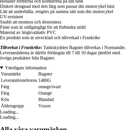
Behåller formerna och konturerna på din tank
Diskret designad med den färg som passar din motorcykel bäst
Lätt att underhålla, rengörs på samma sätt som din motorcykel
UV-resistent
Snabb att montera och demontera
Fäste som är otillgängligt för att förhindra stöld
Material av högkvalitativ PVC
En produkt som är utvecklad och tillverkad i Frankrike
Tillverkat i Frankrike:
Tankskydden Bagster tillverkas i Normandie.
Leveranstiderna är därför förlängda till 7 till 10 dagar jämfört med
övriga produkter från Bagster.
Ytterligare information
Varumärke
Bagster
Leverantörsreferens
1480G
Färg
orange/svart
Färg
Orange
Kön
Blandad
Åldersgrupp
Vuxen
Loading...
Loading...
Alla våra varumärken