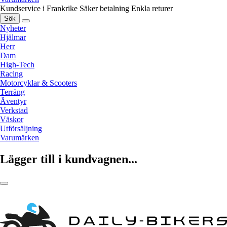
Kundservice i Frankrike
Säker betalning
Enkla returer
Sök
Nyheter
Hjälmar
Herr
Dam
High-Tech
Racing
Motorcyklar & Scooters
Terräng
Äventyr
Verkstad
Väskor
Utförsäljning
Varumärken
Lägger till i kundvagnen...