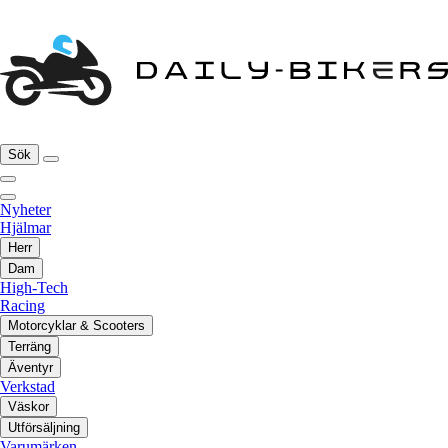
Sök
Nyheter
Hjälmar
Herr
Dam
High-Tech
Racing
Motorcyklar & Scooters
Terräng
Äventyr
Verkstad
Väskor
Utförsäljning
Varumärken