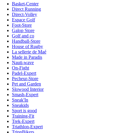
Basket-Center
Direct Running
Direct-Volley
Espace Golf
Foot-Store
Galop Store
Golf and co
Handball-Store
House of Rugby
La sellerie de Maé
Made in Paradis
Nauti-wave
On-Fight
Padel-Expert
Pecheur-Store
Pet and Garden
Slowood Interior
Smash-Expert
Sneak'In
Sneakids
Sport is good
Training-Fit
Trek-Expert
Triathlon-Expert
TripnBikers