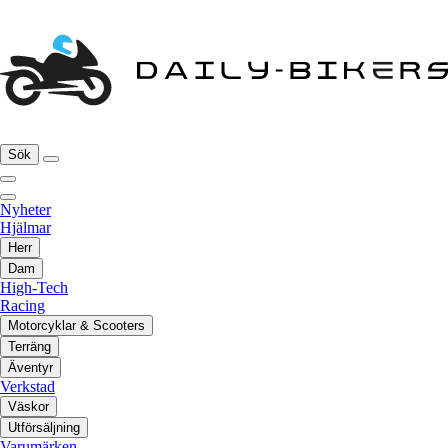
Sök
Nyheter
Hjälmar
Herr
Dam
High-Tech
Racing
Motorcyklar & Scooters
Terräng
Äventyr
Verkstad
Väskor
Utförsäljning
Varumärken