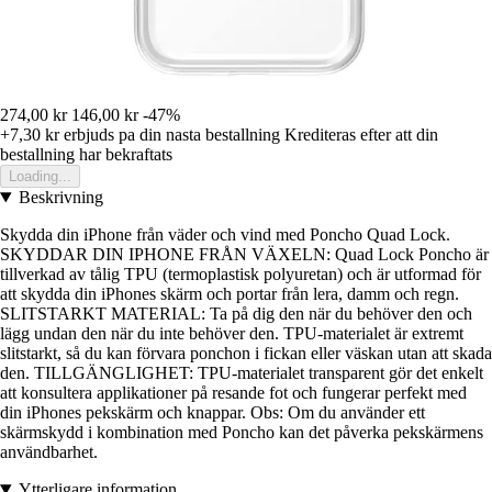
274,00 kr
146,00 kr
-47%
+7,30 kr
erbjuds pa din nasta bestallning
Krediteras efter att din
bestallning har bekraftats
Loading...
Beskrivning
Skydda din iPhone från väder och vind med Poncho Quad Lock.
SKYDDAR DIN IPHONE FRÅN VÄXELN: Quad Lock Poncho är
tillverkad av tålig TPU (termoplastisk polyuretan) och är utformad för
att skydda din iPhones skärm och portar från lera, damm och regn.
SLITSTARKT MATERIAL: Ta på dig den när du behöver den och
lägg undan den när du inte behöver den. TPU-materialet är extremt
slitstarkt, så du kan förvara ponchon i fickan eller väskan utan att skada
den. TILLGÄNGLIGHET: TPU-materialet transparent gör det enkelt
att konsultera applikationer på resande fot och fungerar perfekt med
din iPhones pekskärm och knappar. Obs: Om du använder ett
skärmskydd i kombination med Poncho kan det påverka pekskärmens
användbarhet.
Ytterligare information