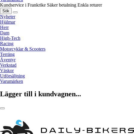
Kundservice i Frankrike
Säker betalning
Enkla returer
Sök
Nyheter
Hjälmar
Herr
Dam
High-Tech
Racing
Motorcyklar & Scooters
Terräng
Äventyr
Verkstad
Väskor
Utförsäljning
Varumärken
Lägger till i kundvagnen...