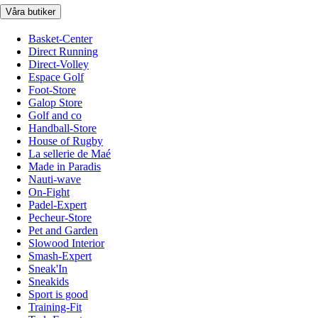
Våra butiker
Basket-Center
Direct Running
Direct-Volley
Espace Golf
Foot-Store
Galop Store
Golf and co
Handball-Store
House of Rugby
La sellerie de Maé
Made in Paradis
Nauti-wave
On-Fight
Padel-Expert
Pecheur-Store
Pet and Garden
Slowood Interior
Smash-Expert
Sneak'In
Sneakids
Sport is good
Training-Fit