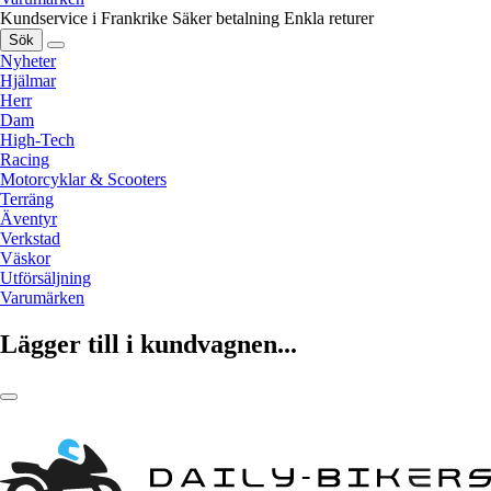
Kundservice i Frankrike
Säker betalning
Enkla returer
Sök
Nyheter
Hjälmar
Herr
Dam
High-Tech
Racing
Motorcyklar & Scooters
Terräng
Äventyr
Verkstad
Väskor
Utförsäljning
Varumärken
Lägger till i kundvagnen...