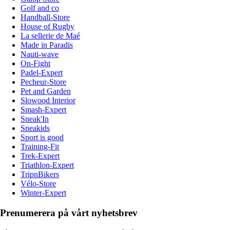
Golf and co
Handball-Store
House of Rugby
La sellerie de Maé
Made in Paradis
Nauti-wave
On-Fight
Padel-Expert
Pecheur-Store
Pet and Garden
Slowood Interior
Smash-Expert
Sneak'In
Sneakids
Sport is good
Training-Fit
Trek-Expert
Triathlon-Expert
TripnBikers
Vélo-Store
Winter-Expert
Prenumerera på vårt nyhetsbrev