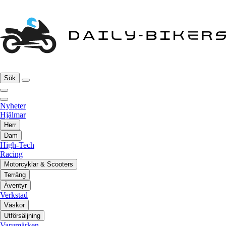
Sök
Nyheter
Hjälmar
Herr
Dam
High-Tech
Racing
Motorcyklar & Scooters
Terräng
Äventyr
Verkstad
Väskor
Utförsäljning
Varumärken