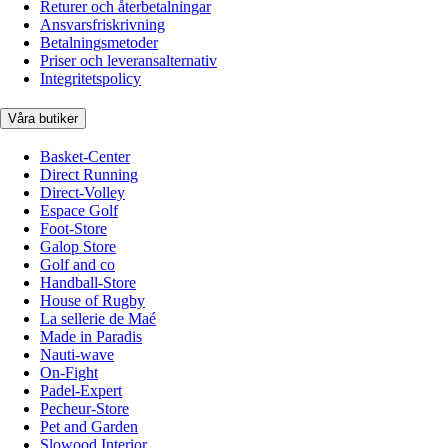
Returer och återbetalningar
Ansvarsfriskrivning
Betalningsmetoder
Priser och leveransalternativ
Integritetspolicy
Våra butiker
Basket-Center
Direct Running
Direct-Volley
Espace Golf
Foot-Store
Galop Store
Golf and co
Handball-Store
House of Rugby
La sellerie de Maé
Made in Paradis
Nauti-wave
On-Fight
Padel-Expert
Pecheur-Store
Pet and Garden
Slowood Interior