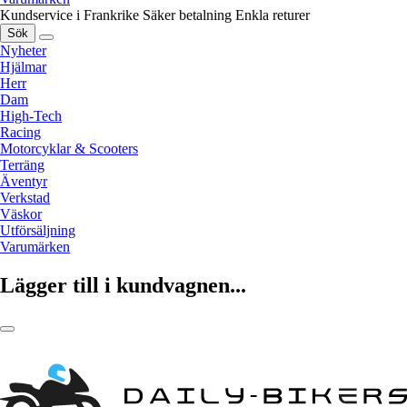
Kundservice i Frankrike
Säker betalning
Enkla returer
Sök
Nyheter
Hjälmar
Herr
Dam
High-Tech
Racing
Motorcyklar & Scooters
Terräng
Äventyr
Verkstad
Väskor
Utförsäljning
Varumärken
Lägger till i kundvagnen...