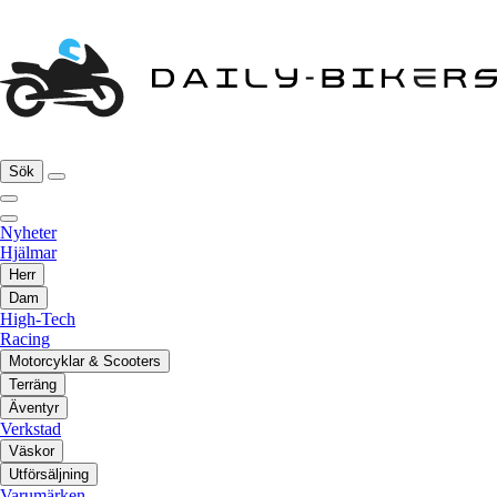
Sök
Nyheter
Hjälmar
Herr
Dam
High-Tech
Racing
Motorcyklar & Scooters
Terräng
Äventyr
Verkstad
Väskor
Utförsäljning
Varumärken