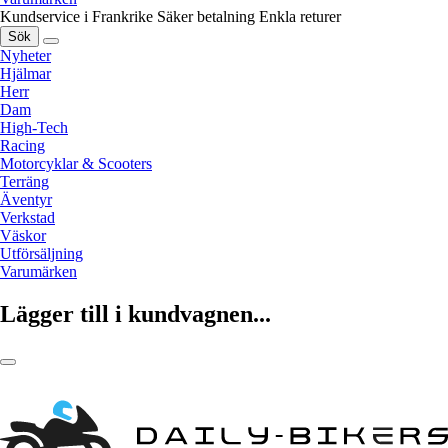
Kundservice i Frankrike
Säker betalning
Enkla returer
Sök
Nyheter
Hjälmar
Herr
Dam
High-Tech
Racing
Motorcyklar & Scooters
Terräng
Äventyr
Verkstad
Väskor
Utförsäljning
Varumärken
Lägger till i kundvagnen...