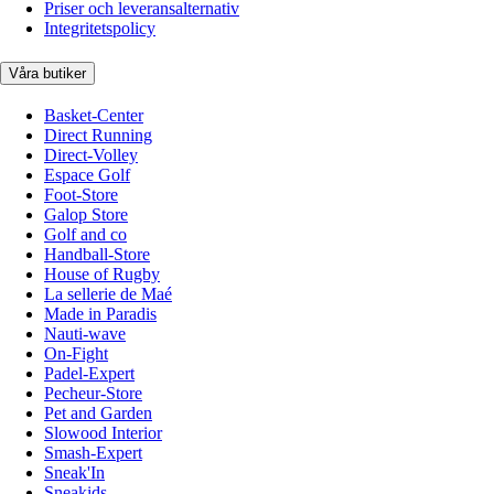
Priser och leveransalternativ
Integritetspolicy
Våra butiker
Basket-Center
Direct Running
Direct-Volley
Espace Golf
Foot-Store
Galop Store
Golf and co
Handball-Store
House of Rugby
La sellerie de Maé
Made in Paradis
Nauti-wave
On-Fight
Padel-Expert
Pecheur-Store
Pet and Garden
Slowood Interior
Smash-Expert
Sneak'In
Sneakids