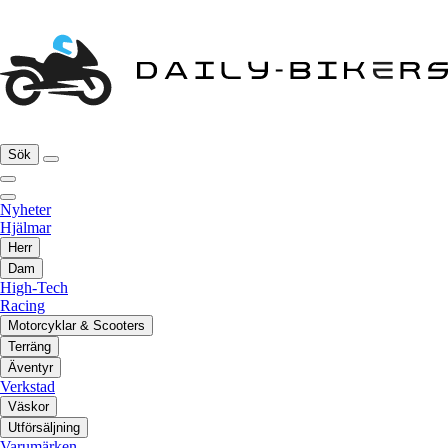
Sök
Nyheter
Hjälmar
Herr
Dam
High-Tech
Racing
Motorcyklar & Scooters
Terräng
Äventyr
Verkstad
Väskor
Utförsäljning
Varumärken