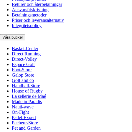
Returer och återbetalningar
Ansvarsfriskrivning
Betalningsmetoder
Priser och leveransalternativ
Integritetspolicy
Våra butiker
Basket-Center
Direct Running
Direct-Volley
Espace Golf
Foot-Store
Galop Store
Golf and co
Handball-Store
House of Rugby
La sellerie de Maé
Made in Paradis
Nauti-wave
On-Fight
Padel-Expert
Pecheur-Store
Pet and Garden