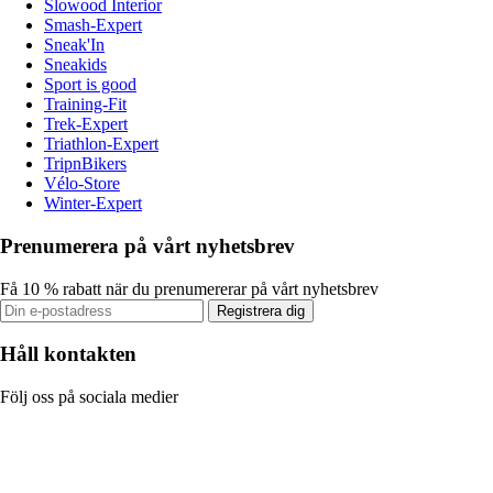
Slowood Interior
Smash-Expert
Sneak'In
Sneakids
Sport is good
Training-Fit
Trek-Expert
Triathlon-Expert
TripnBikers
Vélo-Store
Winter-Expert
Prenumerera på vårt nyhetsbrev
Få 10 % rabatt när du prenumererar på vårt nyhetsbrev
Registrera dig
Håll kontakten
Följ oss på sociala medier