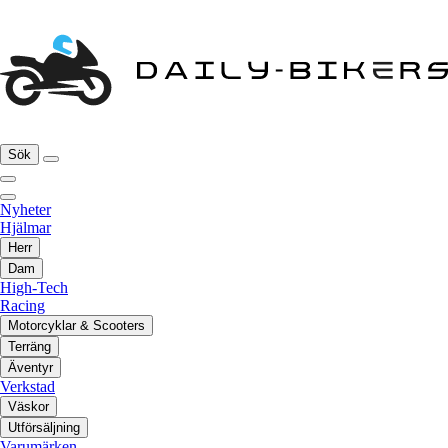
Sök
Nyheter
Hjälmar
Herr
Dam
High-Tech
Racing
Motorcyklar & Scooters
Terräng
Äventyr
Verkstad
Väskor
Utförsäljning
Varumärken