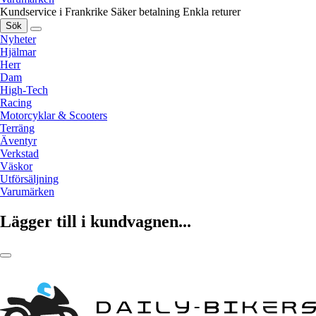
Kundservice i Frankrike
Säker betalning
Enkla returer
Sök
Nyheter
Hjälmar
Herr
Dam
High-Tech
Racing
Motorcyklar & Scooters
Terräng
Äventyr
Verkstad
Väskor
Utförsäljning
Varumärken
Lägger till i kundvagnen...