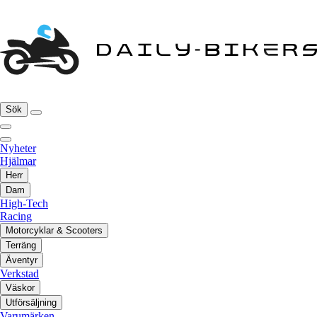
Sök
Nyheter
Hjälmar
Herr
Dam
High-Tech
Racing
Motorcyklar & Scooters
Terräng
Äventyr
Verkstad
Väskor
Utförsäljning
Varumärken