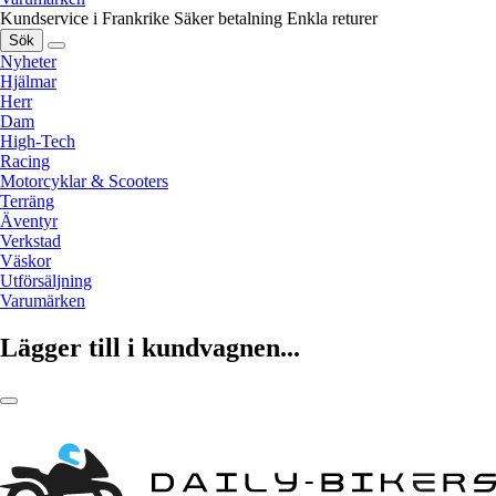
Kundservice i Frankrike
Säker betalning
Enkla returer
Sök
Nyheter
Hjälmar
Herr
Dam
High-Tech
Racing
Motorcyklar & Scooters
Terräng
Äventyr
Verkstad
Väskor
Utförsäljning
Varumärken
Lägger till i kundvagnen...