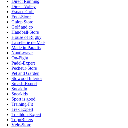
Direct Running
Direct-Volley
Espace Golf
Foot-Store
Galop Store
Golf and co
Handball-Store
House of Rugby
La sellerie de Maé
Made in Paradis
Nauti-wave
On-Fight
Padel-Expert
Pecheur-Store
Pet and Garden
Slowood Interior
Smash-Expert
Sneak'In
Sneakids
Sport is good
Training-Fit
Trek-Expert
Triathlon-Expert
TripnBikers
Vélo-Store