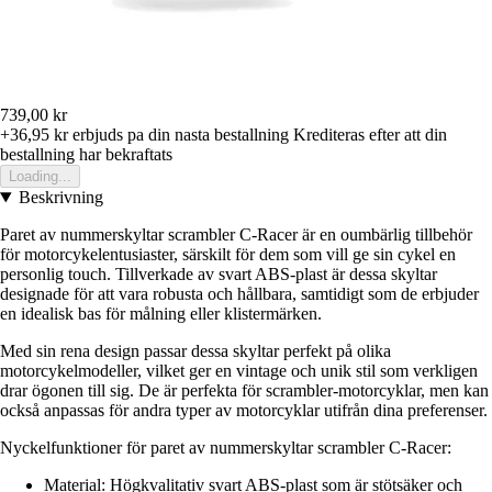
739,00 kr
+36,95 kr
erbjuds pa din nasta bestallning
Krediteras efter att din
bestallning har bekraftats
Loading...
Beskrivning
Paret av nummerskyltar scrambler C-Racer är en oumbärlig tillbehör
för motorcykelentusiaster, särskilt för dem som vill ge sin cykel en
personlig touch. Tillverkade av svart ABS-plast är dessa skyltar
designade för att vara robusta och hållbara, samtidigt som de erbjuder
en idealisk bas för målning eller klistermärken.
Med sin rena design passar dessa skyltar perfekt på olika
motorcykelmodeller, vilket ger en vintage och unik stil som verkligen
drar ögonen till sig. De är perfekta för scrambler-motorcyklar, men kan
också anpassas för andra typer av motorcyklar utifrån dina preferenser.
Nyckelfunktioner för paret av nummerskyltar scrambler C-Racer:
Material: Högkvalitativ svart ABS-plast som är stötsäker och