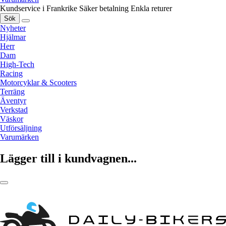
Kundservice i Frankrike
Säker betalning
Enkla returer
Sök
Nyheter
Hjälmar
Herr
Dam
High-Tech
Racing
Motorcyklar & Scooters
Terräng
Äventyr
Verkstad
Väskor
Utförsäljning
Varumärken
Lägger till i kundvagnen...