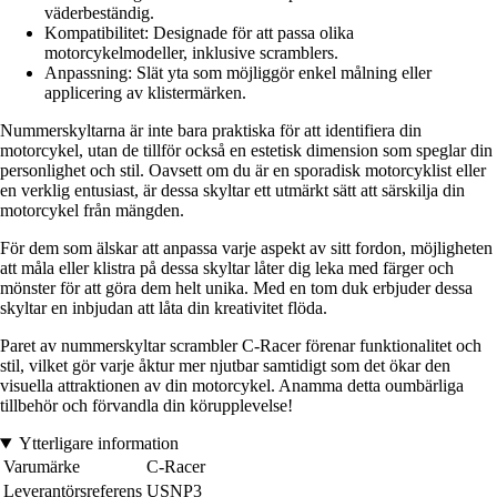
väderbeständig.
Kompatibilitet: Designade för att passa olika
motorcykelmodeller, inklusive scramblers.
Anpassning: Slät yta som möjliggör enkel målning eller
applicering av klistermärken.
Nummerskyltarna är inte bara praktiska för att identifiera din
motorcykel, utan de tillför också en estetisk dimension som speglar din
personlighet och stil. Oavsett om du är en sporadisk motorcyklist eller
en verklig entusiast, är dessa skyltar ett utmärkt sätt att särskilja din
motorcykel från mängden.
För dem som älskar att anpassa varje aspekt av sitt fordon, möjligheten
att måla eller klistra på dessa skyltar låter dig leka med färger och
mönster för att göra dem helt unika. Med en tom duk erbjuder dessa
skyltar en inbjudan att låta din kreativitet flöda.
Paret av nummerskyltar scrambler C-Racer förenar funktionalitet och
stil, vilket gör varje åktur mer njutbar samtidigt som det ökar den
visuella attraktionen av din motorcykel. Anamma detta oumbärliga
tillbehör och förvandla din körupplevelse!
Ytterligare information
Varumärke
C-Racer
Leverantörsreferens
USNP3