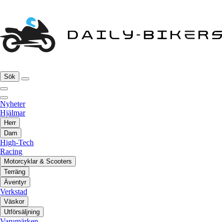
Sök
Nyheter
Hjälmar
Herr
Dam
High-Tech
Racing
Motorcyklar & Scooters
Terräng
Äventyr
Verkstad
Väskor
Utförsäljning
Varumärken