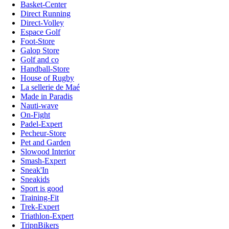
Basket-Center
Direct Running
Direct-Volley
Espace Golf
Foot-Store
Galop Store
Golf and co
Handball-Store
House of Rugby
La sellerie de Maé
Made in Paradis
Nauti-wave
On-Fight
Padel-Expert
Pecheur-Store
Pet and Garden
Slowood Interior
Smash-Expert
Sneak'In
Sneakids
Sport is good
Training-Fit
Trek-Expert
Triathlon-Expert
TripnBikers