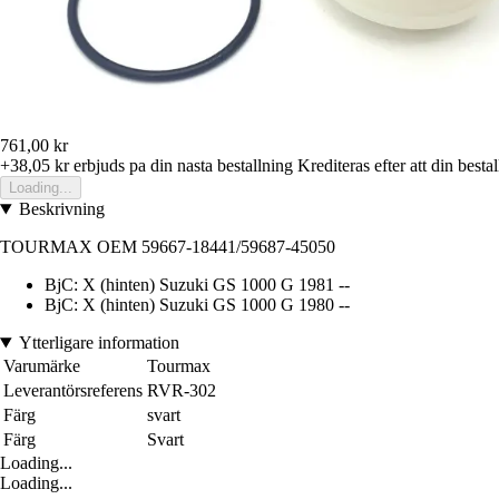
761,00 kr
+38,05 kr
erbjuds pa din nasta bestallning
Krediteras efter att din besta
Loading...
Beskrivning
TOURMAX OEM 59667-18441/59687-45050
BjC: X (hinten) Suzuki GS 1000 G 1981 --
BjC: X (hinten) Suzuki GS 1000 G 1980 --
Ytterligare information
Varumärke
Tourmax
Leverantörsreferens
RVR-302
Färg
svart
Färg
Svart
Loading...
Loading...