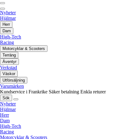
Nyheter
Hjälmar
Herr
Dam
High-Tech
Racing
Motorcyklar & Scooters
Terräng
Äventyr
Verkstad
Väskor
Utförsäljning
Varumärken
Kundservice i Frankrike
Säker betalning
Enkla returer
Sök
Nyheter
Hjälmar
Herr
Dam
High-Tech
Racing
Motorcyklar & Scooters