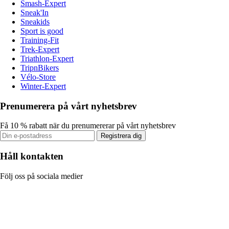
Smash-Expert
Sneak'In
Sneakids
Sport is good
Training-Fit
Trek-Expert
Triathlon-Expert
TripnBikers
Vélo-Store
Winter-Expert
Prenumerera på vårt nyhetsbrev
Få 10 % rabatt när du prenumererar på vårt nyhetsbrev
Registrera dig
Håll kontakten
Följ oss på sociala medier