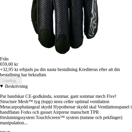
Från
659,00 kr
+32,95 kr
erbjuds pa din nasta bestallning
Krediteras efter att din
bestallning har bekraftats
Loading...
Beskrivning
Par handskar CE-godkända, sommar. gant sommar mech Five!
Structure Mesh™ tyg (topp) stora celler optimal ventilation
Metacarpophalangeal skydd Hypothenar skydd skal Ventilationspanel i
handflatan Forks och gusset Airprene manschett TPR
förslutningssystem TouchScreen™ system (tumme och pekfinger)
manipulation...