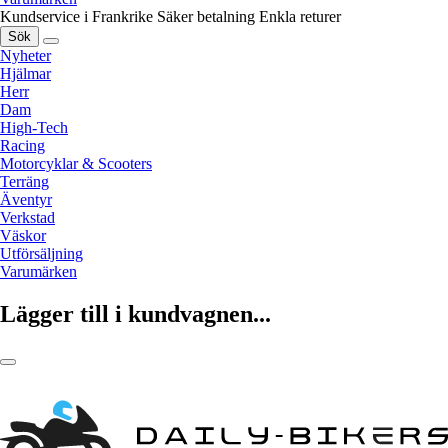
Kundservice i Frankrike
Säker betalning
Enkla returer
Sök
Nyheter
Hjälmar
Herr
Dam
High-Tech
Racing
Motorcyklar & Scooters
Terräng
Äventyr
Verkstad
Väskor
Utförsäljning
Varumärken
Lägger till i kundvagnen...