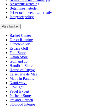
Ansvarsfriskrivning
Betalningsmetoder
Priser och leveransalternativ
Integritetspolicy
Våra butiker
Basket-Center
Direct Running
Direct-Volley
Espace Golf
Foot-Store
Galop Store
Golf and co
Handball-Store
House of Rugby
La sellerie de Maé
Made in Paradis
Nauti-wave
On-Fight
Padel-Expert
Pecheur-Store
Pet and Garden
Slowood Interior