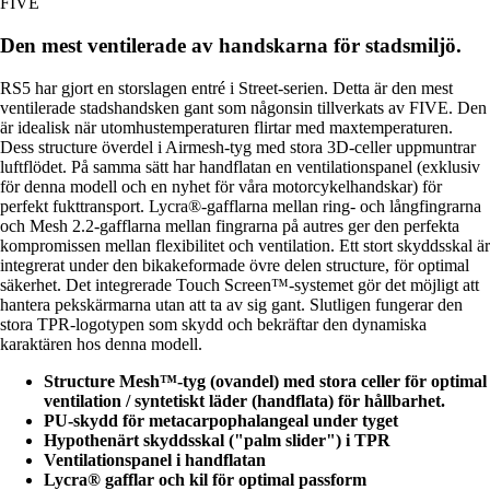
FIVE
Den mest ventilerade av handskarna för stadsmiljö.
RS5 har gjort en storslagen entré i Street-serien. Detta är den mest
ventilerade stadshandsken gant som någonsin tillverkats av FIVE. Den
är idealisk när utomhustemperaturen flirtar med maxtemperaturen.
Dess structure överdel i Airmesh-tyg med stora 3D-celler uppmuntrar
luftflödet. På samma sätt har handflatan en ventilationspanel (exklusiv
för denna modell och en nyhet för våra motorcykelhandskar) för
perfekt fukttransport. Lycra®-gafflarna mellan ring- och långfingrarna
och Mesh 2.2-gafflarna mellan fingrarna på autres ger den perfekta
kompromissen mellan flexibilitet och ventilation. Ett stort skyddsskal är
integrerat under den bikakeformade övre delen structure, för optimal
säkerhet. Det integrerade Touch Screen™-systemet gör det möjligt att
hantera pekskärmarna utan att ta av sig gant. Slutligen fungerar den
stora TPR-logotypen som skydd och bekräftar den dynamiska
karaktären hos denna modell.
Structure Mesh™-tyg (ovandel) med stora celler för optimal
ventilation / syntetiskt läder (handflata) för hållbarhet.
PU-skydd för metacarpophalangeal under tyget
Hypothenärt skyddsskal ("palm slider") i TPR
Ventilationspanel i handflatan
Lycra® gafflar och kil för optimal passform