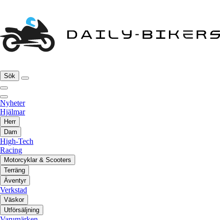
Sök
Nyheter
Hjälmar
Herr
Dam
High-Tech
Racing
Motorcyklar & Scooters
Terräng
Äventyr
Verkstad
Väskor
Utförsäljning
Varumärken