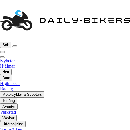
Sök
Nyheter
Hjälmar
Herr
Dam
High-Tech
Racing
Motorcyklar & Scooters
Terräng
Äventyr
Verkstad
Väskor
Utförsäljning
Varumärken