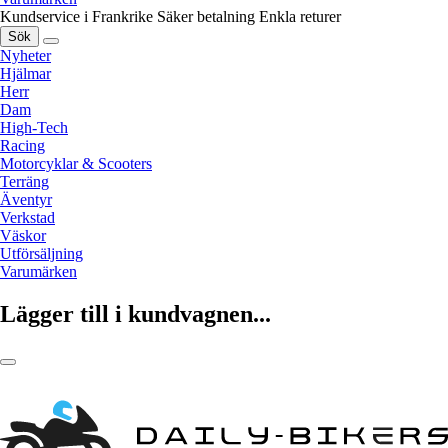
Kundservice i Frankrike
Säker betalning
Enkla returer
Sök
Nyheter
Hjälmar
Herr
Dam
High-Tech
Racing
Motorcyklar & Scooters
Terräng
Äventyr
Verkstad
Väskor
Utförsäljning
Varumärken
Lägger till i kundvagnen...