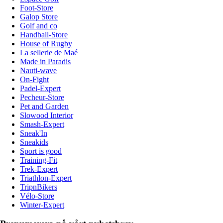
Foot-Store
Galop Store
Golf and co
Handball-Store
House of Rugby
La sellerie de Maé
Made in Paradis
Nauti-wave
On-Fight
Padel-Expert
Pecheur-Store
Pet and Garden
Slowood Interior
Smash-Expert
Sneak'In
Sneakids
Sport is good
Training-Fit
Trek-Expert
Triathlon-Expert
TripnBikers
Vélo-Store
Winter-Expert