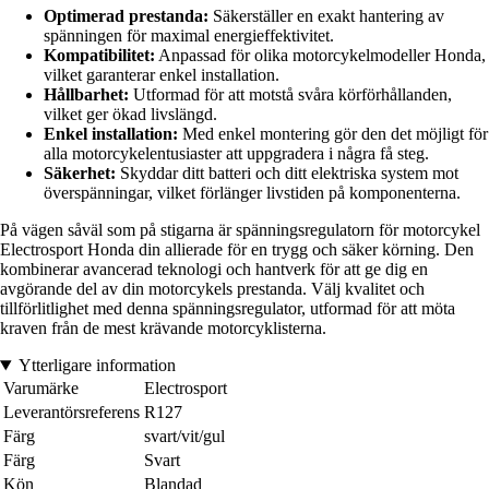
Optimerad prestanda:
Säkerställer en exakt hantering av
spänningen för maximal energieffektivitet.
Kompatibilitet:
Anpassad för olika motorcykelmodeller Honda,
vilket garanterar enkel installation.
Hållbarhet:
Utformad för att motstå svåra körförhållanden,
vilket ger ökad livslängd.
Enkel installation:
Med enkel montering gör den det möjligt för
alla motorcykelentusiaster att uppgradera i några få steg.
Säkerhet:
Skyddar ditt batteri och ditt elektriska system mot
överspänningar, vilket förlänger livstiden på komponenterna.
På vägen såväl som på stigarna är spänningsregulatorn för motorcykel
Electrosport Honda din allierade för en trygg och säker körning. Den
kombinerar avancerad teknologi och hantverk för att ge dig en
avgörande del av din motorcykels prestanda. Välj kvalitet och
tillförlitlighet med denna spänningsregulator, utformad för att möta
kraven från de mest krävande motorcyklisterna.
Ytterligare information
Varumärke
Electrosport
Leverantörsreferens
R127
Färg
svart/vit/gul
Färg
Svart
Kön
Blandad