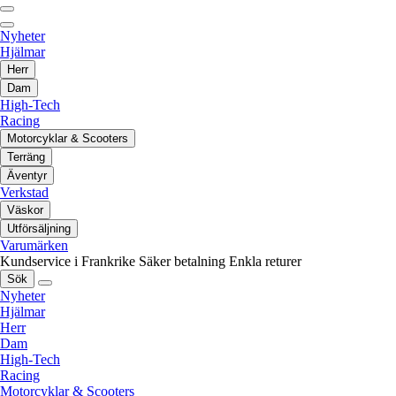
Nyheter
Hjälmar
Herr
Dam
High-Tech
Racing
Motorcyklar & Scooters
Terräng
Äventyr
Verkstad
Väskor
Utförsäljning
Varumärken
Kundservice i Frankrike
Säker betalning
Enkla returer
Sök
Nyheter
Hjälmar
Herr
Dam
High-Tech
Racing
Motorcyklar & Scooters