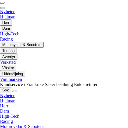
Nyheter
Hjälmar
Herr
Dam
High-Tech
Racing
Motorcyklar & Scooters
Terräng
Äventyr
Verkstad
Väskor
Utförsäljning
Varumärken
Kundservice i Frankrike
Säker betalning
Enkla returer
Sök
Nyheter
Hjälmar
Herr
Dam
High-Tech
Racing
Motorcyklar & Scooters