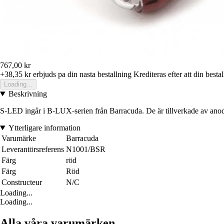
767,00 kr
+38,35 kr
erbjuds pa din nasta bestallning
Krediteras efter att din besta
Loading...
Beskrivning
S-LED ingår i B-LUX-serien från Barracuda. De är tillverkade av anodi
Ytterligare information
Varumärke
Barracuda
Leverantörsreferens
N1001/BSR
Färg
röd
Färg
Röd
Constructeur
N/C
Loading...
Loading...
Alla våra varumärken