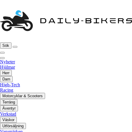
Sök
Nyheter
Hjälmar
Herr
Dam
High-Tech
Racing
Motorcyklar & Scooters
Terräng
Äventyr
Verkstad
Väskor
Utförsäljning
Varumärken