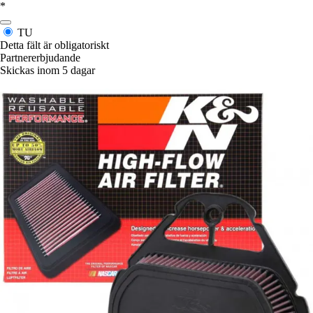
*
TU
Detta fält är obligatoriskt
Partnererbjudande
Skickas inom 5 dagar