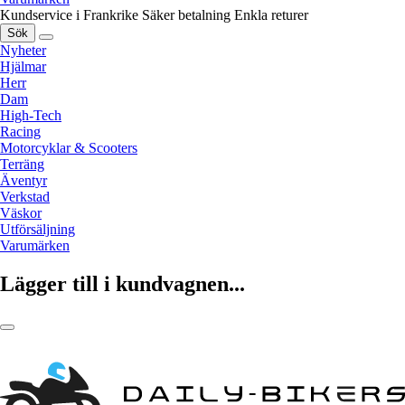
Kundservice i Frankrike
Säker betalning
Enkla returer
Sök
Nyheter
Hjälmar
Herr
Dam
High-Tech
Racing
Motorcyklar & Scooters
Terräng
Äventyr
Verkstad
Väskor
Utförsäljning
Varumärken
Lägger till i kundvagnen...