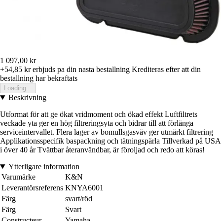
1 097,00 kr
+54,85 kr
erbjuds pa din nasta bestallning
Krediteras efter att din
bestallning har bekraftats
Loading...
Beskrivning
Utformat för att ge ökat vridmoment och ökad effekt Luftfiltrets
veckade yta ger en hög filtreringsyta och bidrar till att förlänga
serviceintervallet. Flera lager av bomullsgasväv ger utmärkt filtrering
Applikationsspecifik baspackning och tätningspärla Tillverkad på USA
i över 40 år Tvättbar återanvändbar, är föroljad och redo att köras!
Ytterligare information
Varumärke
K&N
Leverantörsreferens
KNYA6001
Färg
svart/röd
Färg
Svart
Constructeur
Yamaha