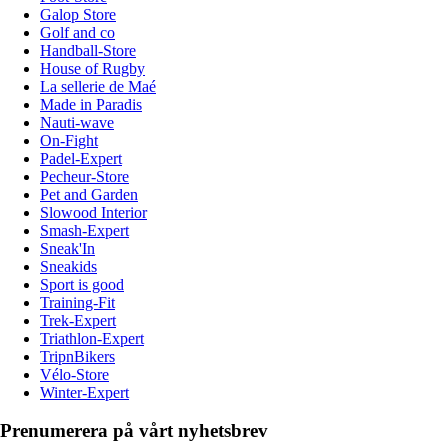
Galop Store
Golf and co
Handball-Store
House of Rugby
La sellerie de Maé
Made in Paradis
Nauti-wave
On-Fight
Padel-Expert
Pecheur-Store
Pet and Garden
Slowood Interior
Smash-Expert
Sneak'In
Sneakids
Sport is good
Training-Fit
Trek-Expert
Triathlon-Expert
TripnBikers
Vélo-Store
Winter-Expert
Prenumerera på vårt nyhetsbrev