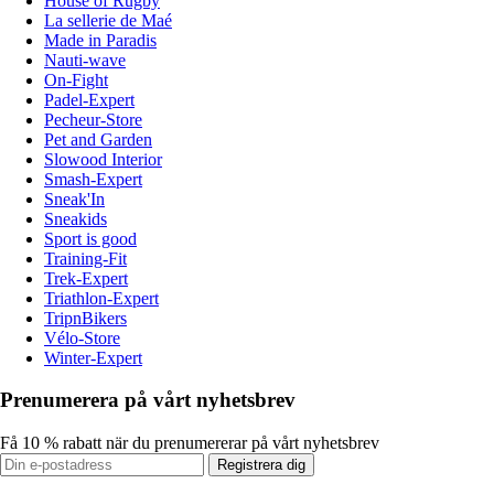
House of Rugby
La sellerie de Maé
Made in Paradis
Nauti-wave
On-Fight
Padel-Expert
Pecheur-Store
Pet and Garden
Slowood Interior
Smash-Expert
Sneak'In
Sneakids
Sport is good
Training-Fit
Trek-Expert
Triathlon-Expert
TripnBikers
Vélo-Store
Winter-Expert
Prenumerera på vårt nyhetsbrev
Få 10 % rabatt när du prenumererar på vårt nyhetsbrev
Registrera dig