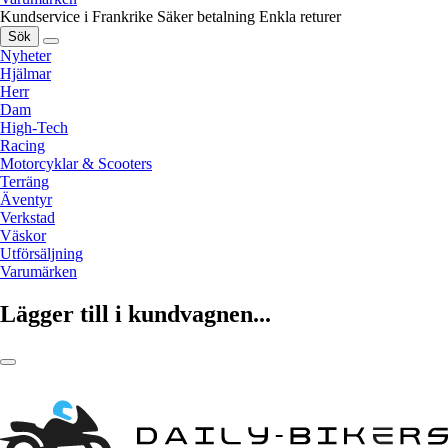
Kundservice i Frankrike
Säker betalning
Enkla returer
Sök
Nyheter
Hjälmar
Herr
Dam
High-Tech
Racing
Motorcyklar & Scooters
Terräng
Äventyr
Verkstad
Väskor
Utförsäljning
Varumärken
Lägger till i kundvagnen...