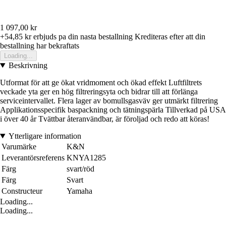
1 097,00 kr
+54,85 kr
erbjuds pa din nasta bestallning
Krediteras efter att din
bestallning har bekraftats
Loading...
Beskrivning
Utformat för att ge ökat vridmoment och ökad effekt Luftfiltrets
veckade yta ger en hög filtreringsyta och bidrar till att förlänga
serviceintervallet. Flera lager av bomullsgasväv ger utmärkt filtrering
Applikationsspecifik baspackning och tätningspärla Tillverkad på USA
i över 40 år Tvättbar återanvändbar, är föroljad och redo att köras!
Ytterligare information
Varumärke
K&N
Leverantörsreferens
KNYA1285
Färg
svart/röd
Färg
Svart
Constructeur
Yamaha
Loading...
Loading...