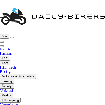
Sök
Nyheter
Hjälmar
Herr
Dam
High-Tech
Racing
Motorcyklar & Scooters
Terräng
Äventyr
Verkstad
Väskor
Utförsäljning
Varumärken