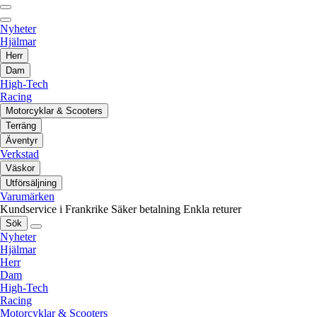
Nyheter
Hjälmar
Herr
Dam
High-Tech
Racing
Motorcyklar & Scooters
Terräng
Äventyr
Verkstad
Väskor
Utförsäljning
Varumärken
Kundservice i Frankrike
Säker betalning
Enkla returer
Sök
Nyheter
Hjälmar
Herr
Dam
High-Tech
Racing
Motorcyklar & Scooters