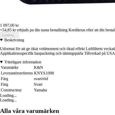
1 097,00 kr
+54,85 kr
erbjuds pa din nasta bestallning
Krediteras efter att din besta
Loading...
Beskrivning
Utformat för att ge ökat vridmoment och ökad effekt Luftfiltrets veckade 
Applikationsspecifik baspackning och tätningspärla Tillverkad på USA i
Ytterligare information
Varumärke
K&N
Leverantörsreferens
KNYA1098
Färg
svart/röd
Färg
Svart
Constructeur
Yamaha
Loading...
Loading...
Alla våra varumärken