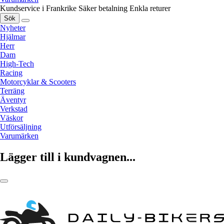
Kundservice i Frankrike
Säker betalning
Enkla returer
Sök
Nyheter
Hjälmar
Herr
Dam
High-Tech
Racing
Motorcyklar & Scooters
Terräng
Äventyr
Verkstad
Väskor
Utförsäljning
Varumärken
Lägger till i kundvagnen...