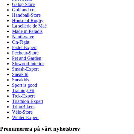
Galop Store
Golf and co
Handball-Store
House of Rugby
La sellerie de Maé
Made in Paradis
Nauti-wave
On-Fight
Padel-Expert
Pecheur-Store
Pet and Garden
Slowood Interior
Smash-Expert
Sneak'In
Sneakids
Sport is good
Training-Fit
Trek-Expert
Triathlon-Expert
TripnBikers
Vélo-Store
Winter-Expert
Prenumerera på vårt nyhetsbrev