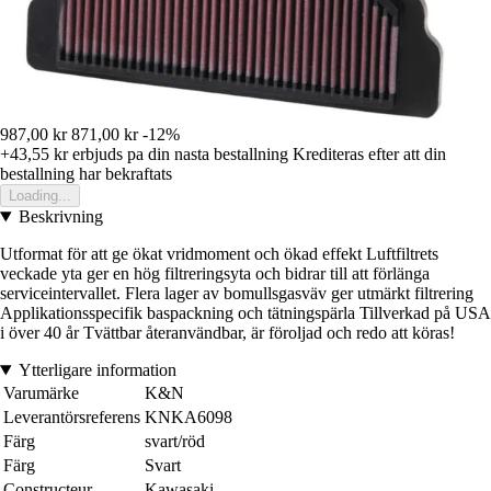
987,00 kr
871,00 kr
-12%
+43,55 kr
erbjuds pa din nasta bestallning
Krediteras efter att din
bestallning har bekraftats
Loading...
Beskrivning
Utformat för att ge ökat vridmoment och ökad effekt Luftfiltrets
veckade yta ger en hög filtreringsyta och bidrar till att förlänga
serviceintervallet. Flera lager av bomullsgasväv ger utmärkt filtrering
Applikationsspecifik baspackning och tätningspärla Tillverkad på USA
i över 40 år Tvättbar återanvändbar, är föroljad och redo att köras!
Ytterligare information
Varumärke
K&N
Leverantörsreferens
KNKA6098
Färg
svart/röd
Färg
Svart
Constructeur
Kawasaki