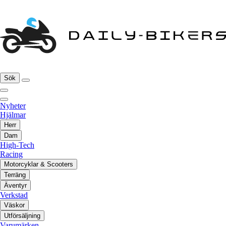
Sök
Nyheter
Hjälmar
Herr
Dam
High-Tech
Racing
Motorcyklar & Scooters
Terräng
Äventyr
Verkstad
Väskor
Utförsäljning
Varumärken