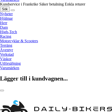
Kundservice i Frankrike
Säker betalning
Enkla returer
Sök
Nyheter
Hjälmar
Herr
Dam
High-Tech
Racing
Motorcyklar & Scooters
Terräng
Äventyr
Verkstad
Väskor
Utförsäljning
Varumärken
Lägger till i kundvagnen...