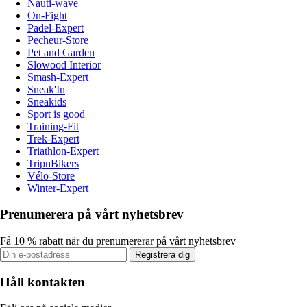
Nauti-wave
On-Fight
Padel-Expert
Pecheur-Store
Pet and Garden
Slowood Interior
Smash-Expert
Sneak'In
Sneakids
Sport is good
Training-Fit
Trek-Expert
Triathlon-Expert
TripnBikers
Vélo-Store
Winter-Expert
Prenumerera på vårt nyhetsbrev
Få 10 % rabatt när du prenumererar på vårt nyhetsbrev
Registrera dig
Håll kontakten