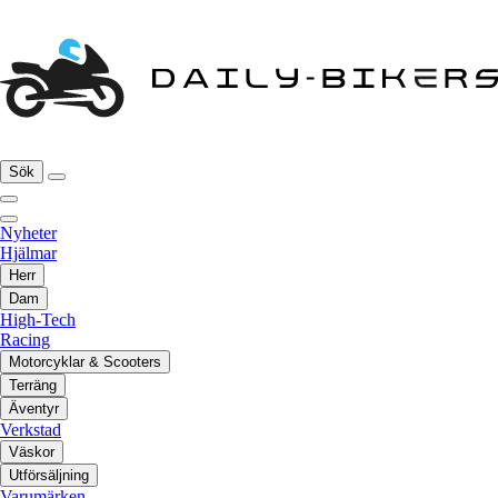
Sök
Nyheter
Hjälmar
Herr
Dam
High-Tech
Racing
Motorcyklar & Scooters
Terräng
Äventyr
Verkstad
Väskor
Utförsäljning
Varumärken