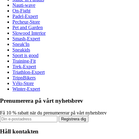
Nauti-wave
On-Fight
Padel-Expert
Pecheur-Store
Pet and Garden
Slowood Interior
Smash-Expert
Sneak'In
Sneakids
Sport is good
Training-Fit
Trek-Expert
Triathlon-Expert
TripnBikers
Vélo-Store
Winter-Expert
Prenumerera på vårt nyhetsbrev
Få 10 % rabatt när du prenumererar på vårt nyhetsbrev
Registrera dig
Håll kontakten