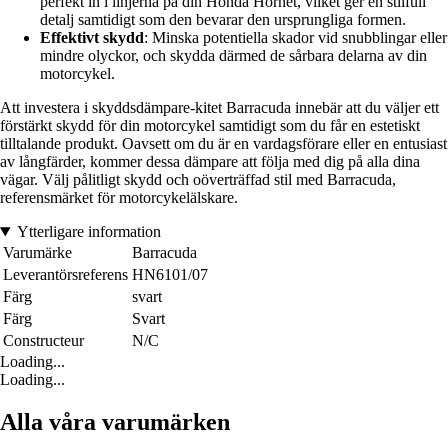
perfekt in i linjerna på din Honda Hornet, vilket ger en stilfull
detalj samtidigt som den bevarar den ursprungliga formen.
Effektivt skydd
: Minska potentiella skador vid snubblingar eller
mindre olyckor, och skydda därmed de sårbara delarna av din
motorcykel.
Att investera i skyddsdämpare-kitet Barracuda innebär att du väljer ett
förstärkt skydd för din motorcykel samtidigt som du får en estetiskt
tilltalande produkt. Oavsett om du är en vardagsförare eller en entusiast
av långfärder, kommer dessa dämpare att följa med dig på alla dina
vägar. Välj pålitligt skydd och oöverträffad stil med Barracuda,
referensmärket för motorcykelälskare.
Ytterligare information
Varumärke
Barracuda
Leverantörsreferens
HN6101/07
Färg
svart
Färg
Svart
Constructeur
N/C
Loading...
Loading...
Alla våra varumärken