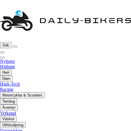
Sök
Nyheter
Hjälmar
Herr
Dam
High-Tech
Racing
Motorcyklar & Scooters
Terräng
Äventyr
Verkstad
Väskor
Utförsäljning
Varumärken