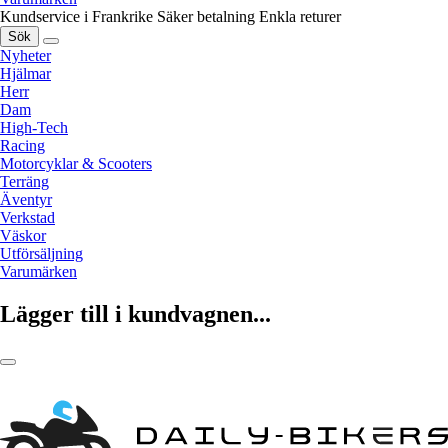
Kundservice i Frankrike
Säker betalning
Enkla returer
Sök
Nyheter
Hjälmar
Herr
Dam
High-Tech
Racing
Motorcyklar & Scooters
Terräng
Äventyr
Verkstad
Väskor
Utförsäljning
Varumärken
Lägger till i kundvagnen...