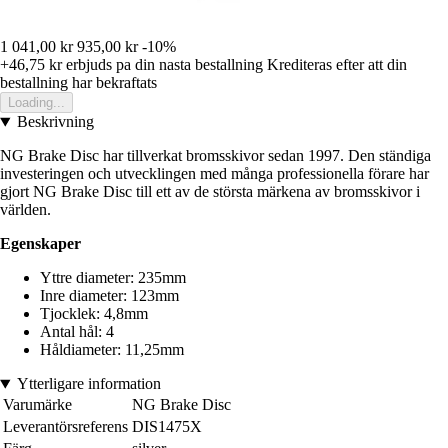
1 041,00 kr
935,00 kr
-10%
+46,75 kr
erbjuds pa din nasta bestallning
Krediteras efter att din
bestallning har bekraftats
Loading...
Beskrivning
NG Brake Disc har tillverkat bromsskivor sedan 1997. Den ständiga
investeringen och utvecklingen med många professionella förare har
gjort NG Brake Disc till ett av de största märkena av bromsskivor i
världen.
Egenskaper
Yttre diameter: 235mm
Inre diameter: 123mm
Tjocklek: 4,8mm
Antal hål: 4
Håldiameter: 11,25mm
Ytterligare information
Varumärke
NG Brake Disc
Leverantörsreferens
DIS1475X