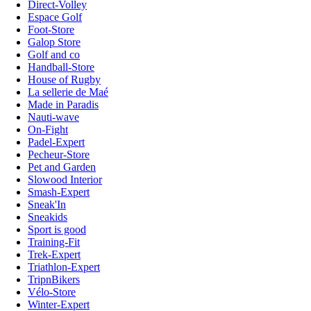
Direct-Volley
Espace Golf
Foot-Store
Galop Store
Golf and co
Handball-Store
House of Rugby
La sellerie de Maé
Made in Paradis
Nauti-wave
On-Fight
Padel-Expert
Pecheur-Store
Pet and Garden
Slowood Interior
Smash-Expert
Sneak'In
Sneakids
Sport is good
Training-Fit
Trek-Expert
Triathlon-Expert
TripnBikers
Vélo-Store
Winter-Expert