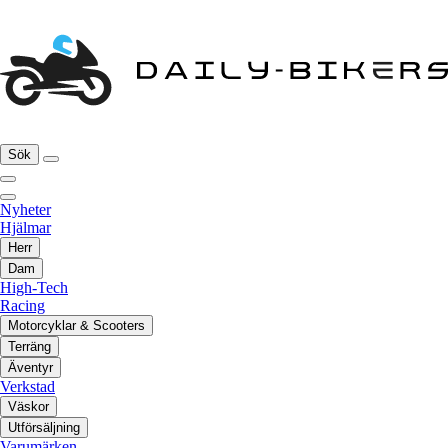
Sök
Nyheter
Hjälmar
Herr
Dam
High-Tech
Racing
Motorcyklar & Scooters
Terräng
Äventyr
Verkstad
Väskor
Utförsäljning
Varumärken