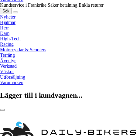
Kundservice i Frankrike
Säker betalning
Enkla returer
Sök
Nyheter
Hjälmar
Herr
Dam
High-Tech
Racing
Motorcyklar & Scooters
Terräng
Äventyr
Verkstad
Väskor
Utförsäljning
Varumärken
Lägger till i kundvagnen...