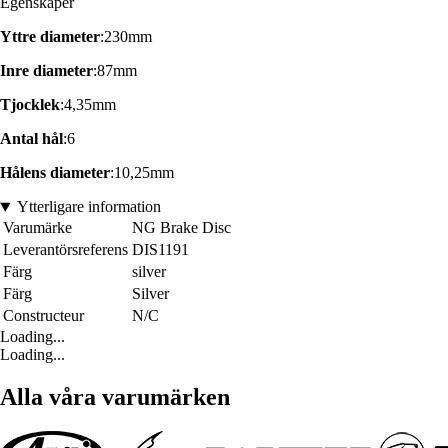
Egenskaper
Yttre diameter
:230mm
Inre diameter
:87mm
Tjocklek
:4,35mm
Antal hål
:6
Hålens diameter
:10,25mm
Ytterligare information
Varumärke
NG Brake Disc
Leverantörsreferens
DIS1191
Färg
silver
Färg
Silver
Constructeur
N/C
Loading...
Loading...
Alla våra varumärken