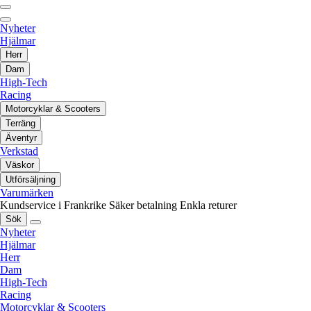
Nyheter
Hjälmar
Herr
Dam
High-Tech
Racing
Motorcyklar & Scooters
Terräng
Äventyr
Verkstad
Väskor
Utförsäljning
Varumärken
Kundservice i Frankrike
Säker betalning
Enkla returer
Sök
Nyheter
Hjälmar
Herr
Dam
High-Tech
Racing
Motorcyklar & Scooters