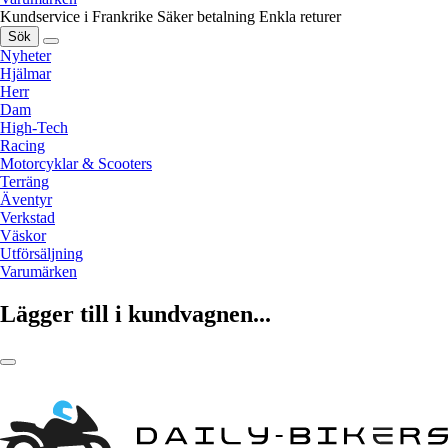
Kundservice i Frankrike
Säker betalning
Enkla returer
Sök
Nyheter
Hjälmar
Herr
Dam
High-Tech
Racing
Motorcyklar & Scooters
Terräng
Äventyr
Verkstad
Väskor
Utförsäljning
Varumärken
Lägger till i kundvagnen...