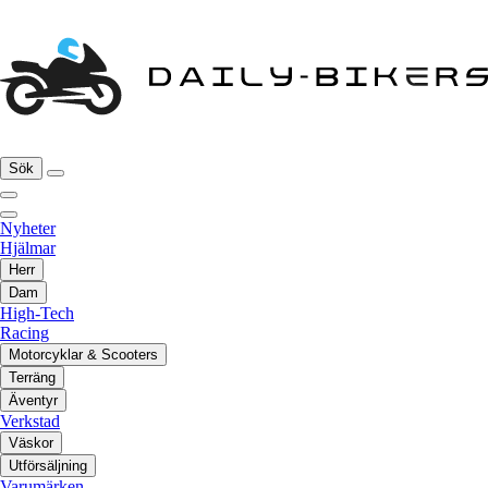
Sök
Nyheter
Hjälmar
Herr
Dam
High-Tech
Racing
Motorcyklar & Scooters
Terräng
Äventyr
Verkstad
Väskor
Utförsäljning
Varumärken