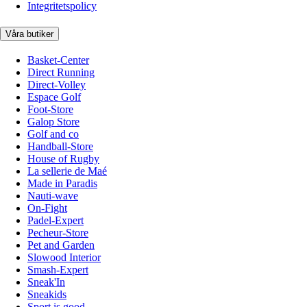
Integritetspolicy
Våra butiker
Basket-Center
Direct Running
Direct-Volley
Espace Golf
Foot-Store
Galop Store
Golf and co
Handball-Store
House of Rugby
La sellerie de Maé
Made in Paradis
Nauti-wave
On-Fight
Padel-Expert
Pecheur-Store
Pet and Garden
Slowood Interior
Smash-Expert
Sneak'In
Sneakids
Sport is good