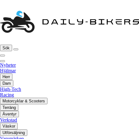
Sök
Nyheter
Hjälmar
Herr
Dam
High-Tech
Racing
Motorcyklar & Scooters
Terräng
Äventyr
Verkstad
Väskor
Utförsäljning
Varumärken