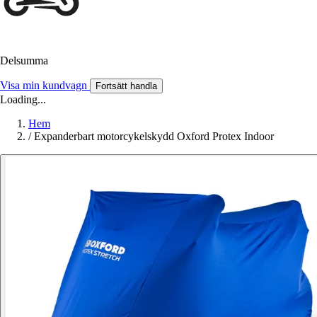
Delsumma
Visa min kundvagn
Fortsätt handla
Loading...
Hem
/
Expanderbart motorcykelskydd Oxford Protex Indoor