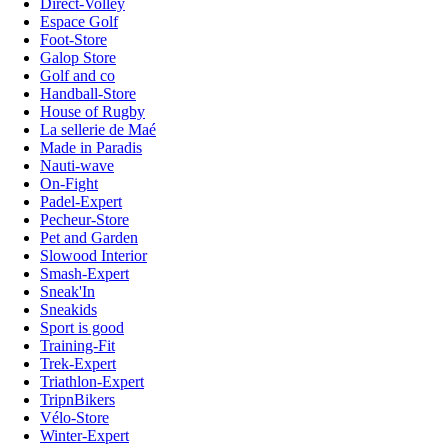
Direct-Volley
Espace Golf
Foot-Store
Galop Store
Golf and co
Handball-Store
House of Rugby
La sellerie de Maé
Made in Paradis
Nauti-wave
On-Fight
Padel-Expert
Pecheur-Store
Pet and Garden
Slowood Interior
Smash-Expert
Sneak'In
Sneakids
Sport is good
Training-Fit
Trek-Expert
Triathlon-Expert
TripnBikers
Vélo-Store
Winter-Expert