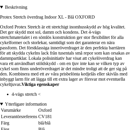
Beskrivning
Protex Stretch överdrag Indoor XL - Blå OXFORD
Oxford Protex Stretch är ett stretchigt inomhusskydd av hög kvalitet.
Det ger skydd mot sol, damm och kondens. Det 4-vägs
stretchmaterialet i en sömlös konstruktion ger stor flexibilitet för alla
cykelformer och storlekar, samtidigt som det garanterar en nära
passform. Det förstklassiga inneröverdraget är den perfekta barriären
för att skydda cykelns lack från tusentals små repor som kan orsakas av
dammpartiklar. Lokala polisinitiativ har visat att cykelöverdrag kan
vara ett användbart stöldskydd - om en tjuv inte kan se vilken typ av
cykel som finns underöverdraget är det mindre troligt att de ger sig på
den. Kombinera med ett av våra prisbelönta kedjelås eller skivlås med
inbyggt larm för att lägga till ett extra lager av försvar mot eventuella
cykeltjuvar
.Viktiga egenskaper
4-vägs stretch <
Ytterligare information
Varumärke
Oxford
Leverantörsreferens
CV181
Färg
blå/blå
Färg
Blå