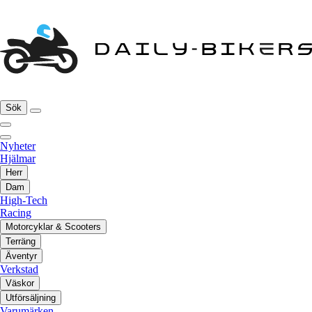
Sök
Nyheter
Hjälmar
Herr
Dam
High-Tech
Racing
Motorcyklar & Scooters
Terräng
Äventyr
Verkstad
Väskor
Utförsäljning
Varumärken