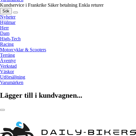
Kundservice i Frankrike
Säker betalning
Enkla returer
Sök
Nyheter
Hjälmar
Herr
Dam
High-Tech
Racing
Motorcyklar & Scooters
Terräng
Äventyr
Verkstad
Väskor
Utförsäljning
Varumärken
Lägger till i kundvagnen...