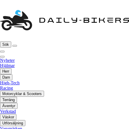
Sök
Nyheter
Hjälmar
Herr
Dam
High-Tech
Racing
Motorcyklar & Scooters
Terräng
Äventyr
Verkstad
Väskor
Utförsäljning
Varumärken