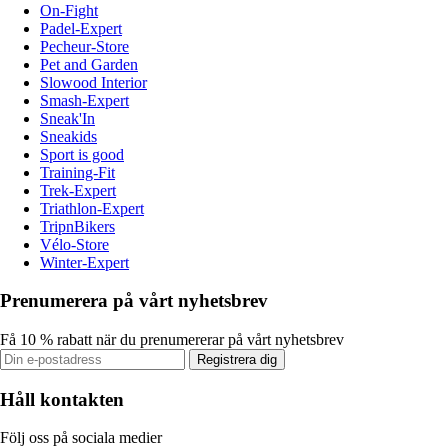
On-Fight
Padel-Expert
Pecheur-Store
Pet and Garden
Slowood Interior
Smash-Expert
Sneak'In
Sneakids
Sport is good
Training-Fit
Trek-Expert
Triathlon-Expert
TripnBikers
Vélo-Store
Winter-Expert
Prenumerera på vårt nyhetsbrev
Få 10 % rabatt när du prenumererar på vårt nyhetsbrev
Registrera dig
Håll kontakten
Följ oss på sociala medier