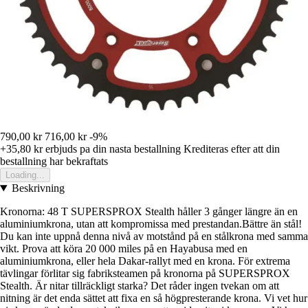
790,00 kr
716,00 kr
-9%
+35,80 kr
erbjuds pa din nasta bestallning
Krediteras efter att din
bestallning har bekraftats
Loading...
Beskrivning
Kronorna: 48 T SUPERSPROX Stealth håller 3 gånger längre än en
aluminiumkrona, utan att kompromissa med prestandan.Bättre än stål!
Du kan inte uppnå denna nivå av motstånd på en stålkrona med samma
vikt. Prova att köra 20 000 miles på en Hayabusa med en
aluminiumkrona, eller hela Dakar-rallyt med en krona. För extrema
tävlingar förlitar sig fabriksteamen på kronorna på SUPERSPROX
Stealth. Är nitar tillräckligt starka? Det råder ingen tvekan om att
nitning är det enda sättet att fixa en så högpresterande krona. Vi vet hur