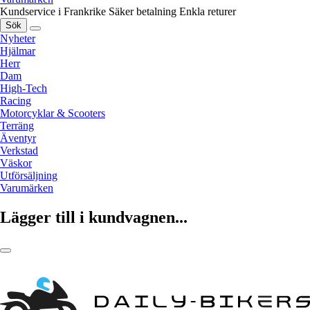
Kundservice i Frankrike
Säker betalning
Enkla returer
Sök
Nyheter
Hjälmar
Herr
Dam
High-Tech
Racing
Motorcyklar & Scooters
Terräng
Äventyr
Verkstad
Väskor
Utförsäljning
Varumärken
Lägger till i kundvagnen...