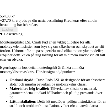
554,00 kr
+27,70 kr
erbjuds pa din nasta bestallning
Krediteras efter att din
bestallning har bekraftats
Loading...
Beskrivning
Monteringskitet LSL Crash Pad är en viktig tillbehör för alla
motorcykelentusiaster som bryr sig om säkerheten och skyddet av sitt
fordon. Utformat för att passa perfekt med olika motorcykelmodeller,
erbjuder detta kit en pålitlig lösning för att minimera skador vid ett fall
eller en olycka.
Egenskaperna hos detta monteringskit är tänkta att möta
motorcyklisternas krav. Här är några höjdpunkter:
Optimal skydd:
Crash Pads LSL är designade för att absorbera
stötar och minska påverkan på motorcykelns chassi.
Material av hög kvalitet:
Tillverkat av slitstarka material,
garanterar detta kit ökad hållbarhet och pålitlig prestanda över
tid.
Lätt installation:
Detta kit medföljer tydliga instruktioner för en
snabb och problemfri installation, vilket gör att användarna