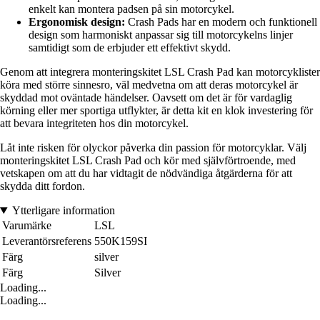
enkelt kan montera padsen på sin motorcykel.
Ergonomisk design:
Crash Pads har en modern och funktionell
design som harmoniskt anpassar sig till motorcykelns linjer
samtidigt som de erbjuder ett effektivt skydd.
Genom att integrera monteringskitet LSL Crash Pad kan motorcyklister
köra med större sinnesro, väl medvetna om att deras motorcykel är
skyddad mot oväntade händelser. Oavsett om det är för vardaglig
körning eller mer sportiga utflykter, är detta kit en klok investering för
att bevara integriteten hos din motorcykel.
Låt inte risken för olyckor påverka din passion för motorcyklar. Välj
monteringskitet LSL Crash Pad och kör med självförtroende, med
vetskapen om att du har vidtagit de nödvändiga åtgärderna för att
skydda ditt fordon.
Ytterligare information
Varumärke
LSL
Leverantörsreferens
550K159SI
Färg
silver
Färg
Silver
Loading...
Loading...