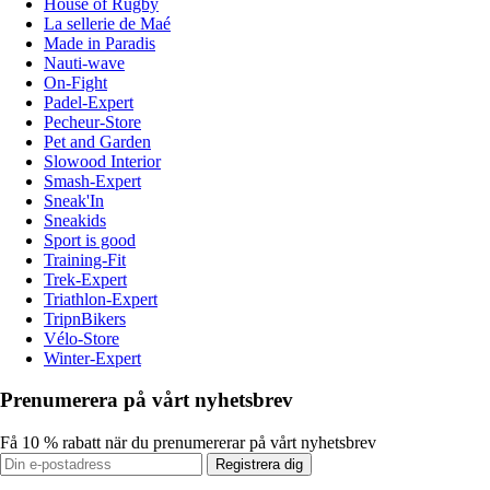
House of Rugby
La sellerie de Maé
Made in Paradis
Nauti-wave
On-Fight
Padel-Expert
Pecheur-Store
Pet and Garden
Slowood Interior
Smash-Expert
Sneak'In
Sneakids
Sport is good
Training-Fit
Trek-Expert
Triathlon-Expert
TripnBikers
Vélo-Store
Winter-Expert
Prenumerera på vårt nyhetsbrev
Få 10 % rabatt när du prenumererar på vårt nyhetsbrev
Registrera dig