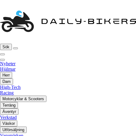
Sök
Nyheter
Hjälmar
Herr
Dam
High-Tech
Racing
Motorcyklar & Scooters
Terräng
Äventyr
Verkstad
Väskor
Utförsäljning
Varumärken