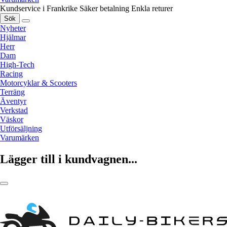
Kundservice i Frankrike
Säker betalning
Enkla returer
Sök
Nyheter
Hjälmar
Herr
Dam
High-Tech
Racing
Motorcyklar & Scooters
Terräng
Äventyr
Verkstad
Väskor
Utförsäljning
Varumärken
Lägger till i kundvagnen...