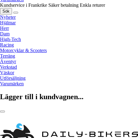
Kundservice i Frankrike
Säker betalning
Enkla returer
Sök
Nyheter
Hjälmar
Herr
Dam
High-Tech
Racing
Motorcyklar & Scooters
Terräng
Äventyr
Verkstad
Väskor
Utförsäljning
Varumärken
Lägger till i kundvagnen...