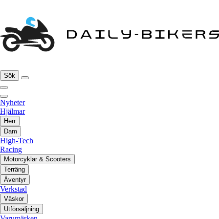
Sök
Nyheter
Hjälmar
Herr
Dam
High-Tech
Racing
Motorcyklar & Scooters
Terräng
Äventyr
Verkstad
Väskor
Utförsäljning
Varumärken