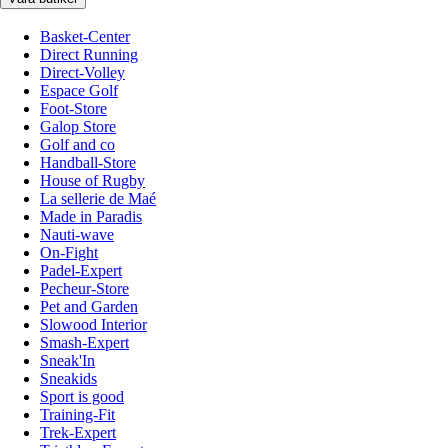
Basket-Center
Direct Running
Direct-Volley
Espace Golf
Foot-Store
Galop Store
Golf and co
Handball-Store
House of Rugby
La sellerie de Maé
Made in Paradis
Nauti-wave
On-Fight
Padel-Expert
Pecheur-Store
Pet and Garden
Slowood Interior
Smash-Expert
Sneak'In
Sneakids
Sport is good
Training-Fit
Trek-Expert