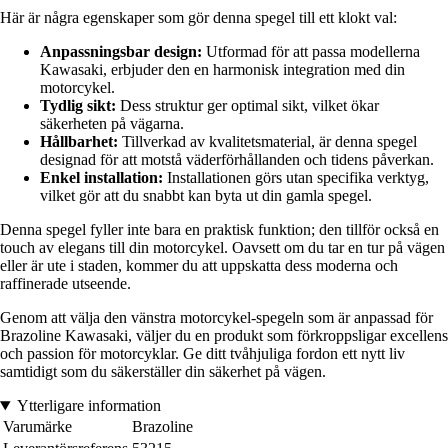
Här är några egenskaper som gör denna spegel till ett klokt val:
Anpassningsbar design:
Utformad för att passa modellerna
Kawasaki, erbjuder den en harmonisk integration med din
motorcykel.
Tydlig sikt:
Dess struktur ger optimal sikt, vilket ökar
säkerheten på vägarna.
Hållbarhet:
Tillverkad av kvalitetsmaterial, är denna spegel
designad för att motstå väderförhållanden och tidens påverkan.
Enkel installation:
Installationen görs utan specifika verktyg,
vilket gör att du snabbt kan byta ut din gamla spegel.
Denna spegel fyller inte bara en praktisk funktion; den tillför också en
touch av elegans till din motorcykel. Oavsett om du tar en tur på vägen
eller är ute i staden, kommer du att uppskatta dess moderna och
raffinerade utseende.
Genom att välja den vänstra motorcykel-spegeln som är anpassad för
Brazoline Kawasaki, väljer du en produkt som förkroppsligar excellens
och passion för motorcyklar. Ge ditt tvåhjuliga fordon ett nytt liv
samtidigt som du säkerställer din säkerhet på vägen.
Ytterligare information
Varumärke
Brazoline