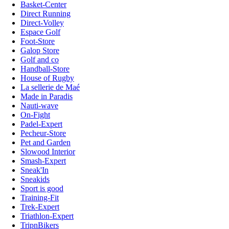
Basket-Center
Direct Running
Direct-Volley
Espace Golf
Foot-Store
Galop Store
Golf and co
Handball-Store
House of Rugby
La sellerie de Maé
Made in Paradis
Nauti-wave
On-Fight
Padel-Expert
Pecheur-Store
Pet and Garden
Slowood Interior
Smash-Expert
Sneak'In
Sneakids
Sport is good
Training-Fit
Trek-Expert
Triathlon-Expert
TripnBikers