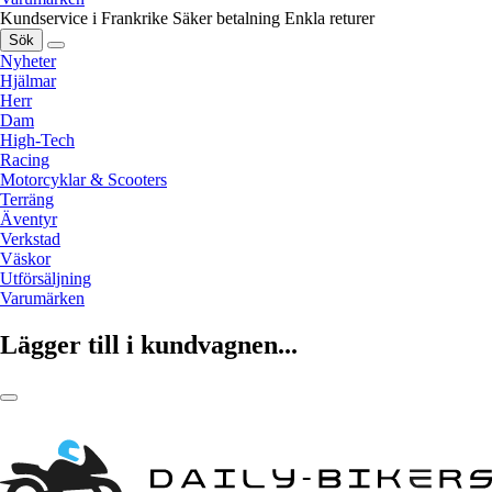
Kundservice i Frankrike
Säker betalning
Enkla returer
Sök
Nyheter
Hjälmar
Herr
Dam
High-Tech
Racing
Motorcyklar & Scooters
Terräng
Äventyr
Verkstad
Väskor
Utförsäljning
Varumärken
Lägger till i kundvagnen...