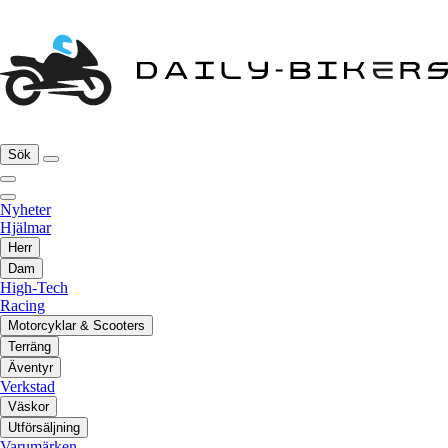
Sök
Nyheter
Hjälmar
Herr
Dam
High-Tech
Racing
Motorcyklar & Scooters
Terräng
Äventyr
Verkstad
Väskor
Utförsäljning
Varumärken