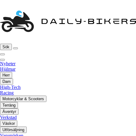
Sök
Nyheter
Hjälmar
Herr
Dam
High-Tech
Racing
Motorcyklar & Scooters
Terräng
Äventyr
Verkstad
Väskor
Utförsäljning
Varumärken