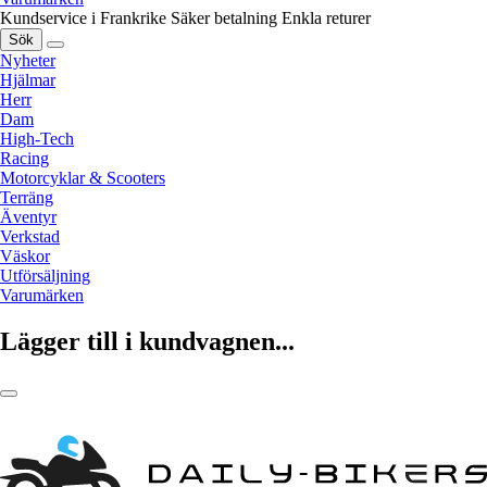
Kundservice i Frankrike
Säker betalning
Enkla returer
Sök
Nyheter
Hjälmar
Herr
Dam
High-Tech
Racing
Motorcyklar & Scooters
Terräng
Äventyr
Verkstad
Väskor
Utförsäljning
Varumärken
Lägger till i kundvagnen...