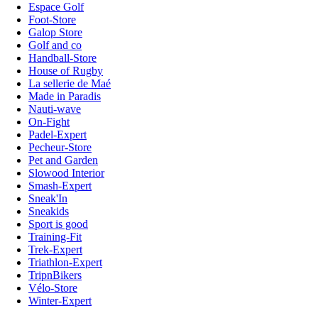
Espace Golf
Foot-Store
Galop Store
Golf and co
Handball-Store
House of Rugby
La sellerie de Maé
Made in Paradis
Nauti-wave
On-Fight
Padel-Expert
Pecheur-Store
Pet and Garden
Slowood Interior
Smash-Expert
Sneak'In
Sneakids
Sport is good
Training-Fit
Trek-Expert
Triathlon-Expert
TripnBikers
Vélo-Store
Winter-Expert