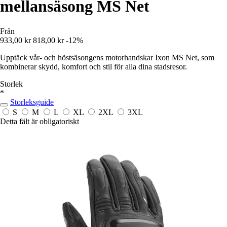
mellansäsong MS Net
Från
933,00 kr
818,00 kr
-12%
Upptäck vår- och höstsäsongens motorhandskar Ixon MS Net, som
kombinerar skydd, komfort och stil för alla dina stadsresor.
Storlek
*
Storleksguide
S
M
L
XL
2XL
3XL
Detta fält är obligatoriskt