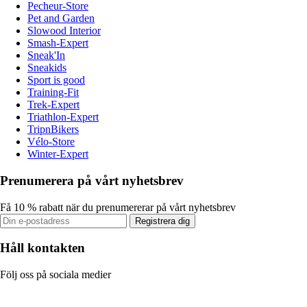
Pecheur-Store
Pet and Garden
Slowood Interior
Smash-Expert
Sneak'In
Sneakids
Sport is good
Training-Fit
Trek-Expert
Triathlon-Expert
TripnBikers
Vélo-Store
Winter-Expert
Prenumerera på vårt nyhetsbrev
Få 10 % rabatt när du prenumererar på vårt nyhetsbrev
Registrera dig
Håll kontakten
Följ oss på sociala medier