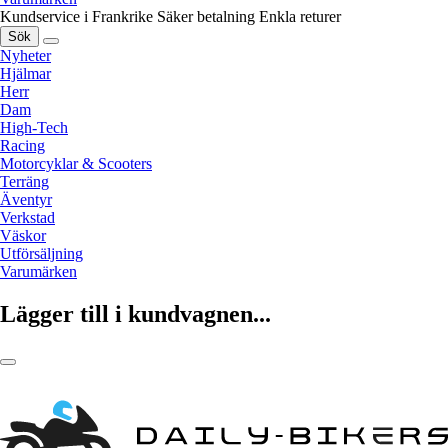
Kundservice i Frankrike
Säker betalning
Enkla returer
Sök
Nyheter
Hjälmar
Herr
Dam
High-Tech
Racing
Motorcyklar & Scooters
Terräng
Äventyr
Verkstad
Väskor
Utförsäljning
Varumärken
Lägger till i kundvagnen...