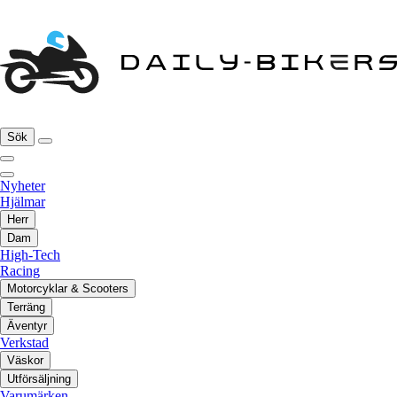
Sök
Nyheter
Hjälmar
Herr
Dam
High-Tech
Racing
Motorcyklar & Scooters
Terräng
Äventyr
Verkstad
Väskor
Utförsäljning
Varumärken