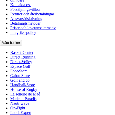
Om oss?
Kontakta oss
Försäljningsvillkor
Returer och återbetalningar
Ansvarsfriskrivning
Betalningsmetoder
Priser och leveransalternativ
Integritetspolicy
Våra butiker
Basket-Center
Direct Running
Direct-Volley
Espace Golf
Foot-Store
Galop Store
Golf and co
Handball-Store
House of Rugby
La sellerie de Maé
Made in Paradis
Nauti-wave
On-Fight
Padel-Expert