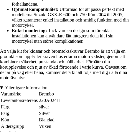
förhållandena.
Optimal kompatibilitet:
Utformad för att passa perfekt med
modellerna Suzuki GSX-R 600 och 750 från 2004 till 2005,
vilket garanterar enkel installation och smidig funktion med din
motorcykel.
Enkel montering:
Tack vare en design som förenklar
installationen kan användare lätt integrera detta kit i sin
motorcykel utan större komplikationer.
Att välja kit för klossar och bromsoksskruvar Brembo är att välja en
produkt som uppfyller kraven hos erfarna motorcyklister, genom att
kombinera säkerhet, prestanda och hållbarhet. Förbättra din
körupplevelse och njut av ökad förtroende i varje kurva. Oavsett om
det är på väg eller bana, kommer detta kit att följa med dig i alla dina
motoräventyr.
Ytterligare information
Varumärke
Brembo
Leverantörsreferens
220A02411
Färg
silver
Färg
Silver
Kön
Blandad
Åldersgrupp
Vuxen