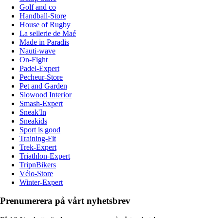
Golf and co
Handball-Store
House of Rugby
La sellerie de Maé
Made in Paradis
Nauti-wave
On-Fight
Padel-Expert
Pecheur-Store
Pet and Garden
Slowood Interior
Smash-Expert
Sneak'In
Sneakids
Sport is good
Training-Fit
Trek-Expert
Triathlon-Expert
TripnBikers
Vélo-Store
Winter-Expert
Prenumerera på vårt nyhetsbrev