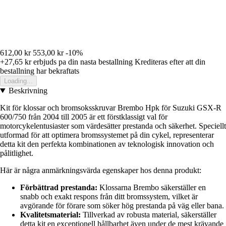
612,00 kr
553,00 kr
-10%
+27,65 kr
erbjuds pa din nasta bestallning
Krediteras efter att din
bestallning har bekraftats
Loading...
Beskrivning
Kit för klossar och bromsoksskruvar Brembo Hpk för Suzuki GSX-R
600/750 från 2004 till 2005 är ett förstklassigt val för
motorcykelentusiaster som värdesätter prestanda och säkerhet. Speciellt
utformad för att optimera bromssystemet på din cykel, representerar
detta kit den perfekta kombinationen av teknologisk innovation och
pålitlighet.
Här är några anmärkningsvärda egenskaper hos denna produkt:
Förbättrad prestanda:
Klossarna Brembo säkerställer en
snabb och exakt respons från ditt bromssystem, vilket är
avgörande för förare som söker hög prestanda på väg eller bana.
Kvalitetsmaterial:
Tillverkad av robusta material, säkerställer
detta kit en exceptionell hållbarhet även under de mest krävande