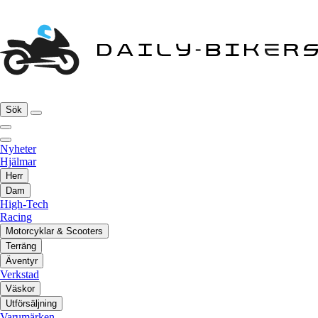
Sök
Nyheter
Hjälmar
Herr
Dam
High-Tech
Racing
Motorcyklar & Scooters
Terräng
Äventyr
Verkstad
Väskor
Utförsäljning
Varumärken