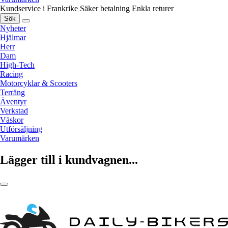
Kundservice i Frankrike
Säker betalning
Enkla returer
Sök
Nyheter
Hjälmar
Herr
Dam
High-Tech
Racing
Motorcyklar & Scooters
Terräng
Äventyr
Verkstad
Väskor
Utförsäljning
Varumärken
Lägger till i kundvagnen...